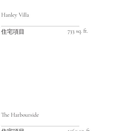
Hanley Villa
733 sq. ft.
住宅項目
The Harbourside
1060 sq. ft.