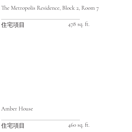
The Metropolis Residence, Block 2, Room 7
478 sq. ft.
住宅項目
Amber House
460 sq. ft.
住宅項目