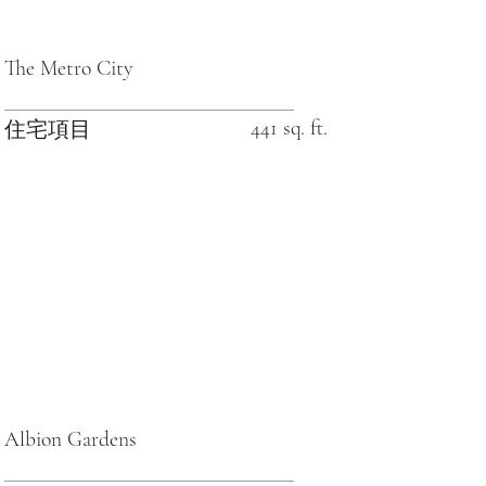
The Metro City
441 sq. ft.
住宅項目
Albion Gardens