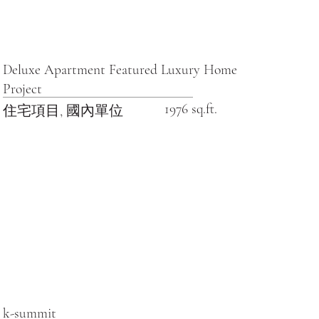
Deluxe Apartment Featured Luxury Home
Project
1976 sq.ft.
住宅項目, 國內單位
k-summit