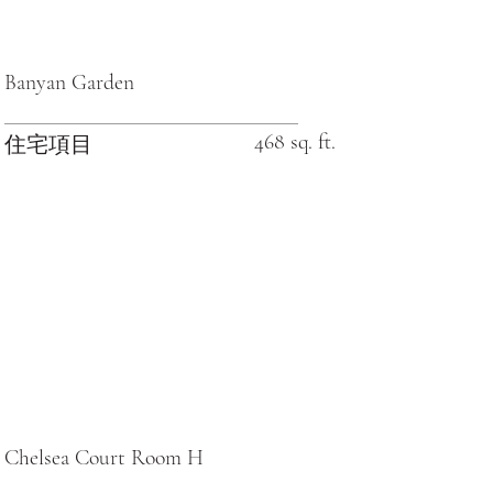
Banyan Garden
468 sq. ft.
住宅項目
Chelsea Court Room H