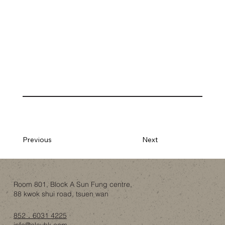
Previous
Next
Room 801, Block A Sun Fung centre,
88 kwok shui road, tsuen wan
852．6031 4225