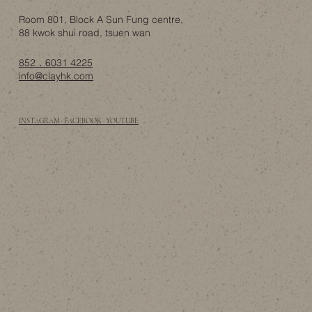
Room 801, Block A Sun Fung centre,
88 kwok shui road, tsuen wan
852．6031 4225
info@clayhk.com
INSTAGRAM · FACEBOOK · YOUTUBE