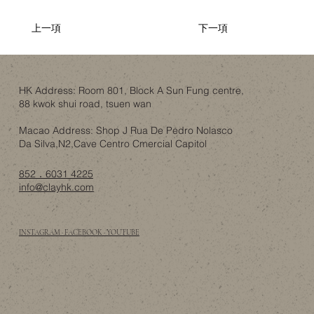
上一項
下一項
HK Address: Room 801, Block A Sun Fung centre,
88 kwok shui road, tsuen wan
Macao Address: Shop J Rua De Pedro Nolasco
Da Silva,N2,Cave Centro Cmercial Capitol
852．6031 4225
info@clayhk.com
INSTAGRAM · FACEBOOK · YOUTUBE