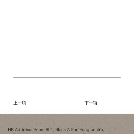
上一項
下一項
HK Address: Room 801, Block A Sun Fung centre,