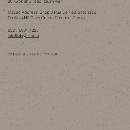
88 kwok shui road, tsuen wan
Macao Address: Shop J Rua De Pedro Nolasco
Da Silva,N2,Cave Centro Cmercial Capitol
852．6031 4225
info@clayhk.com
INSTAGRAM · FACEBOOK · YOUTUBE