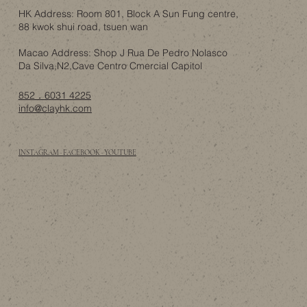
HK Address: Room 801, Block A Sun Fung centre,
88 kwok shui road, tsuen wan
Macao Address: Shop J Rua De Pedro Nolasco
Da Silva,N2,Cave Centro Cmercial Capitol
852．6031 4225
info@clayhk.com
INSTAGRAM · FACEBOOK · YOUTUBE