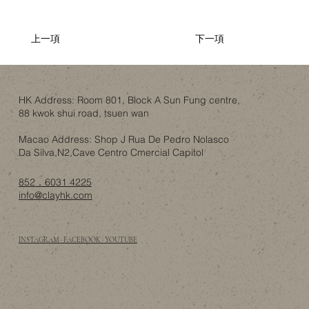
上一項
下一項
HK Address: Room 801, Block A Sun Fung centre,
88 kwok shui road, tsuen wan
Macao Address: Shop J Rua De Pedro Nolasco
Da Silva,N2,Cave Centro Cmercial Capitol
852．6031 4225
info@clayhk.com
INSTAGRAM · FACEBOOK · YOUTUBE