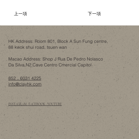
上一項
下一項
HK Address: Room 801, Block A Sun Fung centre,
88 kwok shui road, tsuen wan
Macao Address: Shop J Rua De Pedro Nolasco
Da Silva,N2,Cave Centro Cmercial Capitol
852．6031 4225
info@clayhk.com
INSTAGRAM · FACEBOOK · YOUTUBE