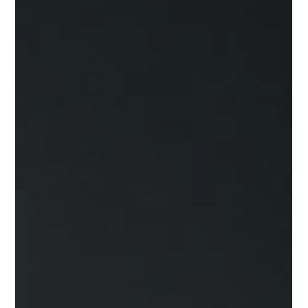
香港家居佈物料揀錯隨時後悔，客觀分析地板、牆身、窗簾優缺
點，助你行少冤枉路。