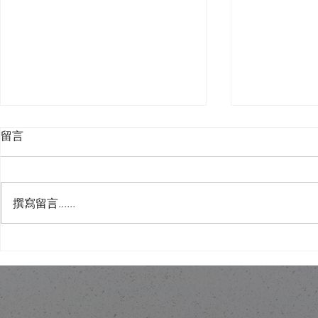
留言
撰寫留言......
唔使去Idaho！香港樓底8呎都
人工智能會
可以有「可開合屋頂」嘅智
錯視設計作
慧？