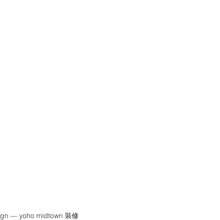
esign — yoho midtown 裝修