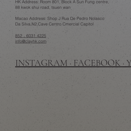
HK Address: Room 801, Block A Sun Fung centre,
88 kwok shui road, tsuen wan
Macao Address: Shop J Rua De Pedro Nolasco
Da Silva,N2,Cave Centro Cmercial Capitol
852．6031 4225
info@clayhk.com
INSTAGRAM · FACEBOOK ·