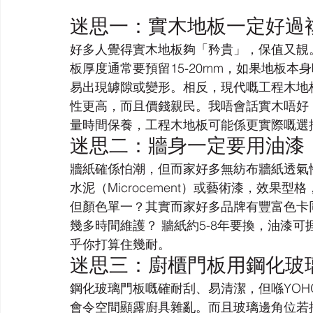
迷思一：實木地板一定好過
好多人覺得實木地板夠「矜貴」，保值又靚。但
板厚度通常要預留15-20mm，如果地板
易出現罅隙或變形。相反，現代嘅工程木地板（E
性更高，而且價錢親民。我唔會話實木唔好
量時間保養，工程木地板可能係更實際嘅選
迷思二：牆身一定要用油漆
牆紙確係怕潮，但而家好多無紡布牆紙透氣
水泥（Microcement）或藝術漆，效
但顏色單一？其實而家好多品牌有豐富色卡
幾多時間維護？ 牆紙約5-8年要換，油漆
乎你打算住幾耐。
迷思三：廚櫃門板用鋼化玻
鋼化玻璃門板嘅確耐刮、易清潔，但喺YOHO
會令空間顯露廚具雜亂。而且玻璃邊角位若