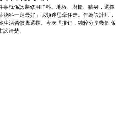
，第一件事就係諗裝修用咩料。地板、廚櫃、牆身，選擇
某物料一定最好」呢類迷思牽住走。作為設計師，
你生活習慣嘅選擇。今次唔推銷，純粹分享幾個喺
觀咁諗清楚。