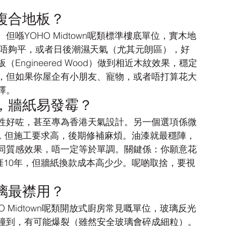
複合地板？
喺YOHO Midtown呢類標準樓底單位，實木地
本身唔夠平，或者日後潮濕天氣（尤其元朗區），好
ngineered Wood）做到相近木紋效果，穩定
，但如果你屋企有小朋友、寵物，或者唔打算花大
擇。
，牆紙易發霉？
性好咗，甚至專為香港天氣設計。另一個選項係微
果型格，但施工要求高，後期修補麻煩。油漆就最穩陣，
同質感效果，唔一定等於單調。關鍵係：你願意花
可捱10年，但牆紙換款成本高少少。呢啲取捨，要視
璃最襟用？
 Midtown呢類開放式廚房常見嘅單位，玻璃反光
撞到，有可能爆裂（雖然安全玻璃會碎成細粒）。