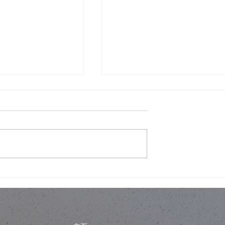
唔會睇穿你屋企？
舊樓翻新，唔一定係拆咗重
為一層誘餌
練：結構限制下的設計取捨