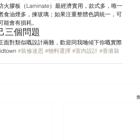
膠板（Laminate）最經濟實用，款式多，唯一
煮食油煙多，揀玻璃；如果注重整體色調統一，可
可能會有損耗。
己三個問題
正面對類似嘅設計兩難，歡迎同我哋傾下你嘅實際
own 
#裝修迷思
#物料選擇
#室內設計
#香港裝