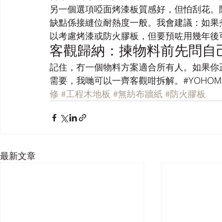
另一個選項啞面烤漆板質感好，但怕刮花。防火
缺點係接縫位耐熱度一般。我會建議：如果
以考慮烤漆或防火膠板，但要預咗用幾年後
客觀歸納：揀物料前先問自
記住，冇一個物料方案適合所有人。如果你
需要，我哋可以一齊客觀咁拆解。#YOHOMidt
修
#工程木地板
#無紡布牆紙
#防火膠板
最新文章