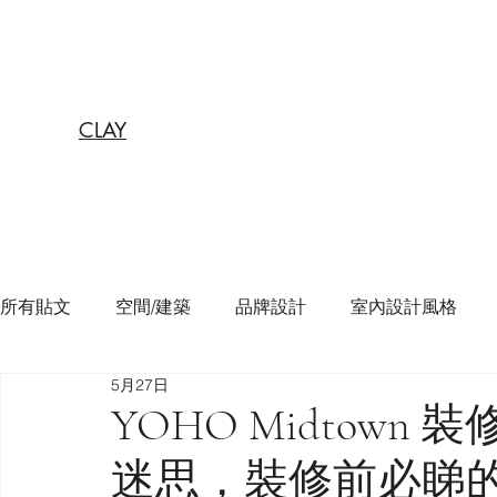
CLAY
所有貼文
空間/建築
品牌設計
室內設計風格
5月27日
YOHO Midtow
迷思，裝修前必睇