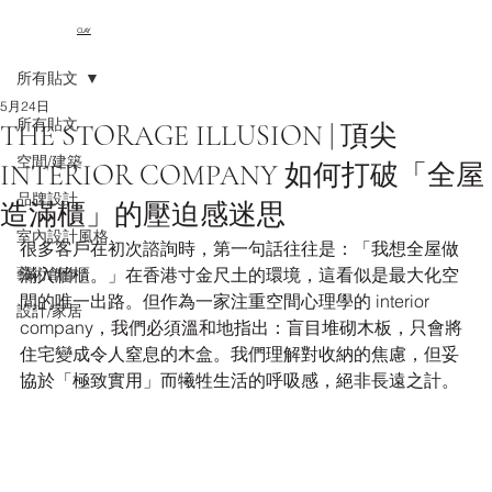
CLAY
所有貼文
5月24日
所有貼文
THE STORAGE ILLUSION | 頂尖
空間/建築
INTERIOR COMPANY 如何打破「全屋
品牌設計
造滿櫃」的壓迫感迷思
室內設計風格
很多客戶在初次諮詢時，第一句話往往是：「我想全屋做
藝術創作
滿入牆櫃。」在香港寸金尺土的環境，這看似是最大化空
間的唯一出路。但作為一家注重空間心理學的 interior 
設計/家居
company，我們必須溫和地指出：盲目堆砌木板，只會將
住宅變成令人窒息的木盒。我們理解對收納的焦慮，但妥
協於「極致實用」而犧牲生活的呼吸感，絕非長遠之計。