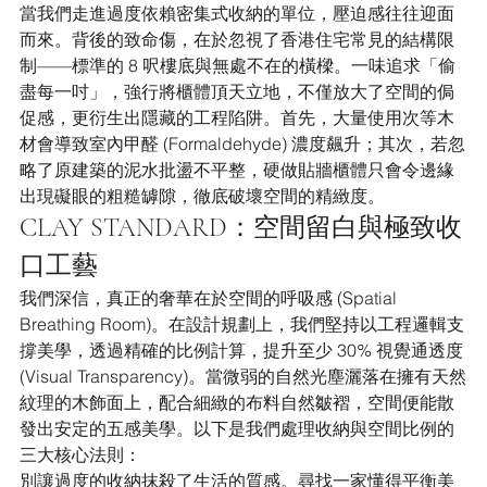
當我們走進過度依賴密集式收納的單位，壓迫感往往迎面
而來。背後的致命傷，在於忽視了香港住宅常見的結構限
制——標準的 8 呎樓底與無處不在的橫樑。一味追求「偷
盡每一吋」，強行將櫃體頂天立地，不僅放大了空間的侷
促感，更衍生出隱藏的工程陷阱。首先，大量使用次等木
材會導致室內甲醛 (Formaldehyde) 濃度飆升；其次，若忽
略了原建築的泥水批盪不平整，硬做貼牆櫃體只會令邊緣
出現礙眼的粗糙罅隙，徹底破壞空間的精緻度。
CLAY STANDARD：空間留白與極致收
口工藝
我們深信，真正的奢華在於空間的呼吸感 (Spatial 
Breathing Room)。在設計規劃上，我們堅持以工程邏輯支
撐美學，透過精確的比例計算，提升至少 30% 視覺通透度 
(Visual Transparency)。當微弱的自然光塵灑落在擁有天然
紋理的木飾面上，配合細緻的布料自然皺褶，空間便能散
發出安定的五感美學。以下是我們處理收納與空間比例的
三大核心法則：
別讓過度的收納抹殺了生活的質感。尋找一家懂得平衡美