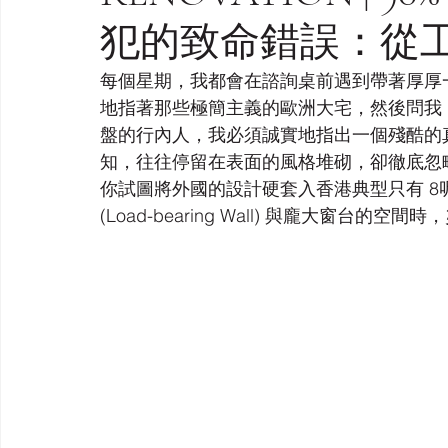
犯的致命錯誤：從
每個星期，我都會在諮詢桌前遇到帶著厚厚一疊 
地指著那些極簡主義的歐洲大宅，然後問我
盤的行內人，我必須誠實地指出一個殘酷的真相：大眾
知，往往停留在表面的風格堆砌，卻徹底忽
你試圖將外國的設計硬套入香港典型只有 8呎樓底 (St
(Load-bearing Wall) 與龐大窗台的空