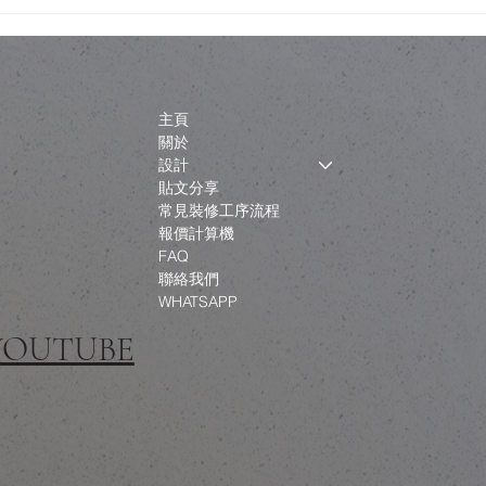
經典建築與「文化
Billy 書櫃改造，最難搞嘅唔
新工程如何不淪為
書櫃，而係一家人嘅共識
主頁
關於
設計
貼文分享
常見裝修工序流程
報價計算機
FAQ
聯絡我們
WHATSAPP
 YOUTUBE