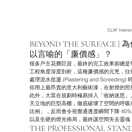
CLAY Inter
BEYOND THE SURFAC
以言喻的「廉價感」？
很多戶主花費巨資，最終的完工效果卻總是
工程角度深度剖析，這種廉價感的元兇，往
處理泥水批盪 (Plastering and Scre
你用上最昂貴的意大利藝術漆，在射燈的照
此外，大眾在規劃時極易掉入「收納迷思」
天立地的巨型高櫃，徹底破壞了空間的呼吸
比例」，反而會令視覺通透度瞬間下降 40%。再加
以及生硬的燈光佈局，最終讓空間失去靈魂
THE PROFESSIONAL S