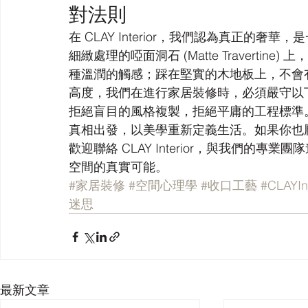
對法則
在 CLAY Interior，我們認為真正的
細緻處理的啞面洞石 (Matte Travert
種溫潤的觸感；踩在堅實的木地板上，不會
高度，我們在進行家居裝修時，必須嚴守以
拒絕盲目的風格複製，拒絕平庸的工程標準
真相出發，以美學重新定義生活。如果你也
歡迎聯絡 CLAY Interior，與我們的
空間的真實可能。
#家居裝修
#空間心理學
#收口工藝
#CLAYInt
迷思
最新文章