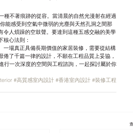
奢華，是一種不著痕跡的從容。當清晨的自然光漫射在經過
ine) 上，你能感受到空氣中微弱的光塵與天然孔洞之間那
有令人煩躁的空鼓聲。要達到這種五感交融的美學
下核心法則：
。一場真正具備長期價值的家居裝修，需要從結構
厭倦了千篇一律的設計，不願在工程品質上妥協，
專業團隊進行一次深度的空間與工程諮詢，一起探討屬於你
erior
#高質感室內設計
#香港室內設計
#裝修工程