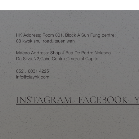
舊樓翻新，唔一定係拆咗重
金色內櫳、
練：結構限制下的設計取捨
破壞」：翻
政治騷？
HK Address: Room 801, Block A Sun Fung centre,
88 kwok shui road, tsuen wan
Macao Address: Shop J Rua De Pedro Nolasco
Da Silva,N2,Cave Centro Cmercial Capitol
852．6031 4225
info@clayhk.com
INSTAGRAM · FACEBOOK ·