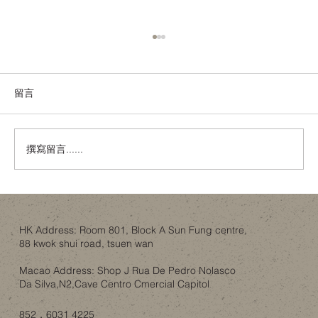
留言
撰寫留言......
Billy 書櫃改造，最難搞嘅唔係書櫃，而係
一家人嘅共識
HK Address: Room 801, Block A Sun Fung centre,
88 kwok shui road, tsuen wan
Macao Address: Shop J Rua De Pedro Nolasco
Da Silva,N2,Cave Centro Cmercial Capitol
852．6031 4225