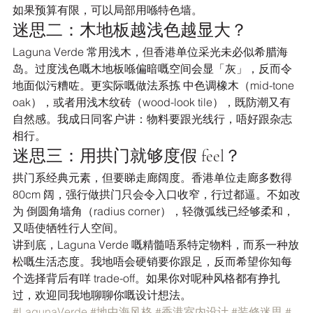
如果预算有限，可以局部用喺特色墙。
迷思二：木地板越浅色越显大？
Laguna Verde 常用浅木，但香港单位采光未必似希腊海
岛。过度浅色嘅木地板喺偏暗嘅空间会显「灰」，反而令
地面似污糟咗。更实际嘅做法系拣 中色调橡木（mid-tone 
oak），或者用浅木纹砖（wood-look tile），既防潮又有
自然感。我成日同客户讲：物料要跟光线行，唔好跟杂志
相行。
迷思三：用拱门就够度假 feel？
拱门系经典元素，但要睇走廊阔度。香港单位走廊多数得 
80cm 阔，强行做拱门只会令入口收窄，行过都逼。不如改
为 倒圆角墙角（radius corner），轻微弧线已经够柔和，
又唔使牺牲行人空间。
讲到底，Laguna Verde 嘅精髓唔系特定物料，而系一种放
松嘅生活态度。我地唔会硬销要你跟足，反而希望你知每
个选择背后有咩 trade-off。如果你对呢种风格都有挣扎
过，欢迎同我地聊聊你嘅设计想法。
#LagunaVerde
#地中海风格
#香港室内设计
#装修迷思
#