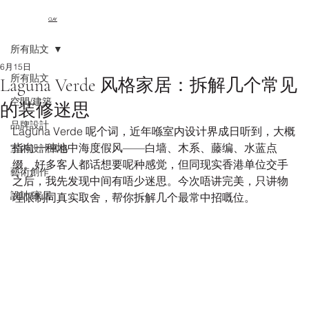
CLAY
所有貼文
6月15日
所有貼文
Laguna Verde 风格家居：拆解几个常见
空間/建築
的装修迷思
品牌設計
Laguna Verde 呢个词，近年喺室内设计界成日听到，大概
指向一种地中海度假风——白墙、木系、藤编、水蓝点
室內設計風格
缀。好多客人都话想要呢种感觉，但同现实香港单位交手
藝術創作
之后，我先发现中间有唔少迷思。今次唔讲完美，只讲物
設計/家居
理限制同真实取舍，帮你拆解几个最常中招嘅位。