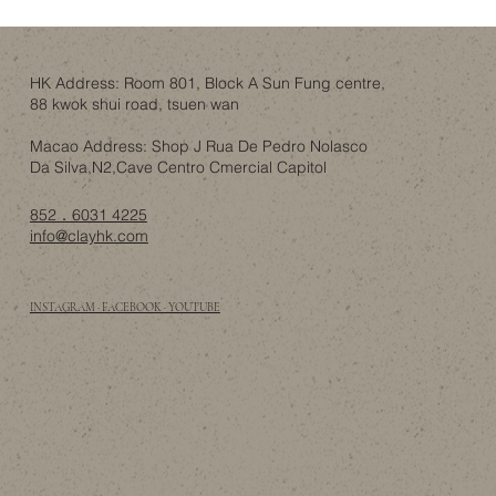
Billy 書櫃改造，最難搞嘅唔係書櫃，而係
一家人嘅共識
HK Address: Room 801, Block A Sun Fung centre,
88 kwok shui road, tsuen wan
Macao Address: Shop J Rua De Pedro Nolasco
Da Silva,N2,Cave Centro Cmercial Capitol
852．6031 4225
info@clayhk.com
INSTAGRAM · FACEBOOK · YOUTUBE