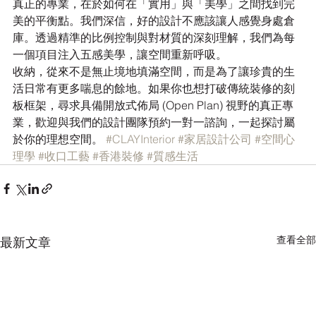
真正的專業，在於如何在「實用」與「美學」之間找到完
美的平衡點。我們深信，好的設計不應該讓人感覺身處倉
庫。透過精準的比例控制與對材質的深刻理解，我們為每
一個項目注入五感美學，讓空間重新呼吸。
收納，從來不是無止境地填滿空間，而是為了讓珍貴的生
活日常有更多喘息的餘地。如果你也想打破傳統裝修的刻
板框架，尋求具備開放式佈局 (Open Plan) 視野的真正專
業，歡迎與我們的設計團隊預約一對一諮詢，一起探討屬
於你的理想空間。 
#CLAYInterior
#家居設計公司
#空間心
理學
#收口工藝
#香港裝修
#質感生活
查看全部
最新文章