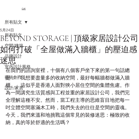
CLAY
所有貼文
5月24日
所有貼文
BEYOND STORAGE | 頂級家居設計公司
空間/建築
如何打破「全屋做滿入牆櫃」的壓迫感
品牌設計
迷思
室內設計風格
在我們的諮詢室裡，十個有八個客戶坐下來的第一句話總
藝術創作
是：「我想要盡量多的收納空間，最好每幅牆都做滿入牆
櫃。」這似乎是香港人面對狹小居住空間的集體焦慮。作
設計/家居
為一間講究生活質感與工程並重的家居設計公司，我們完
全理解這種不安。然而，當工程主導的思維盲目地把每一
吋立體空間塞滿木工時，我們失去的往往是空間的靈魂。
今天，我們來溫和地挑戰這個常見的裝修迷思：極致的收
納，真的等於舒適的生活嗎？