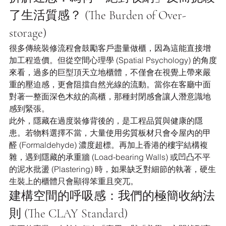
了生活質感？ (The Burden of Over-
storage)
很多傳統裝修流程會鼓勵客戶盡量做櫃，因為這能直接增
加工程造價。但從空間心理學 (Spatial Psychology) 的角度
來看，過多的巨型頂天立地櫃體，不僅會在視覺上帶來嚴
重的壓迫感，更會阻擋自然光線的流動。當你在客廳中面
對著一整面深色木紋的高櫃，那種封閉感會讓人潛意識地
感到緊張。
此外，隱藏在過度裝修背後的，是工程品質與健康的隱
患。若物料選擇不當，大量使用劣質板材只會令屋內的甲
醛 (Formaldehyde) 濃度超標。再加上香港的樓宇結構複
雜，遇到隱藏的承重牆 (Load-bearing Walls) 或凹凸不平
的泥水批盪 (Plastering) 時，如果缺乏對細節的執著，硬生
生裝上的櫃體只會顯得笨重且突兀。
建構空間的呼吸感：我們的極簡收納法
則 (The CLAY Standard)