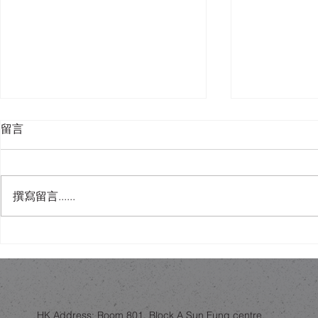
留言
撰寫留言......
木與金屬的共存：從赫爾辛基
唔使去Ida
社區中心，睇香港家居物料選
可以有「可
擇
慧？
HK Address: Room 801, Block A Sun Fung centre,