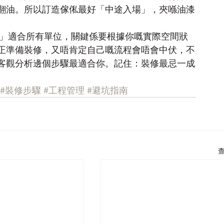
翻油。所以訂造傢俬最好「中途入場」，夾喺油漆
骤」適合所有單位，關鍵係要根據你嘅實際空間狀
正準備裝修，又唔肯定自己嘅流程會唔會中伏，不
客觀分析邊個步驟最適合你。記住：裝修最忌一成
#裝修步驟
#工程管理
#避坑指南