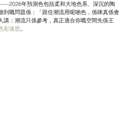
—2026年預測色包括柔和大地色系、深沉的陶
聽到嘅問題係：「跟住潮流用呢啲色，係咪真係會
人講：潮流只係參考，真正適合你嘅空間先係王
色彩迷思
。