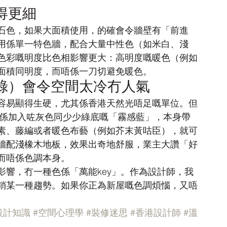
得更細
石色，如果大面積使用，的確會令牆壁有「前進
用係單一特色牆，配合大量中性色（如米白、淺
色彩嘅明度比色相影響更大：高明度嘅暖色（例如
面積同明度，而唔係一刀切避免暖色。
綠）會令空間太冷冇人氣
容易顯得生硬，尤其係香港天然光唔足嘅單位。但
而係加入咗灰色同少少綠底嘅「霧感藍」，本身帶
素、藤編或者暖色布藝（例如芥末黃咕臣），就可
牆配淺橡木地板，效果出奇地舒服，業主大讚「好
而唔係色調本身。
響，冇一種色係「萬能key」。作為設計師，我
銷某一種趨勢。如果你正為新屋嘅色調煩惱，又唔
設計知識
#空間心理學
#裝修迷思
#香港設計師
#溫