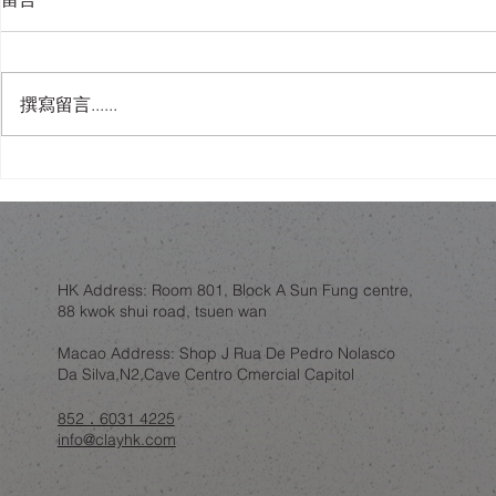
留言
撰寫留言......
人工智能會唔會睇穿你屋企？
舊樓翻新，
錯視設計作為一層誘餌
練：結構限
HK Address: Room 801, Block A Sun Fung centre,
88 kwok shui road, tsuen wan
Macao Address: Shop J Rua De Pedro Nolasco
Da Silva,N2,Cave Centro Cmercial Capitol
852．6031 4225
info@clayhk.com