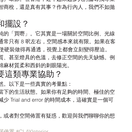
智商稅，還是真有其事？作為行內人，我們不如拋
和擺設？
純的「買嘢」。它其實是一場關於空間比例、光線
常只有 8 呎左右，空間感本來就有限。如果在客
即使硬裝做得再通透，視覺上都會立刻變得壓迫。
質、甚至燈具的色溫，去修正空間的先天缺憾。例
棉麻材質柔和西斜的刺眼陽光。
要這類專業協助？
然。以下是一些真實的考量點：
當下的生活狀態。如果你有足夠的時間、極佳的空
ial and error 的時間成本，這確實是一個可
，或者對空間佈置有疑惑，歡迎與我們聊聊你的想
居佈置
#CLAYInterior