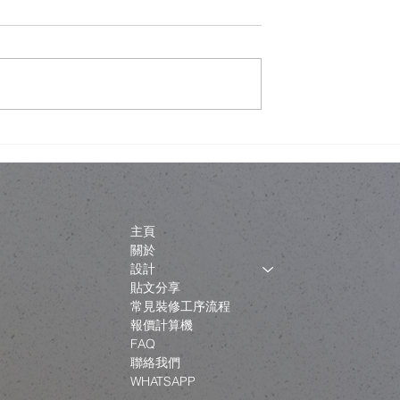
唔一定係拆咗重
金色內櫳、經典建築與「文
制下的設計取捨
破壞」：翻新工程如何不淪
政治騷？
主頁
關於
設計
貼文分享
常見裝修工序流程
報價計算機
FAQ
聯絡我們
WHATSAPP