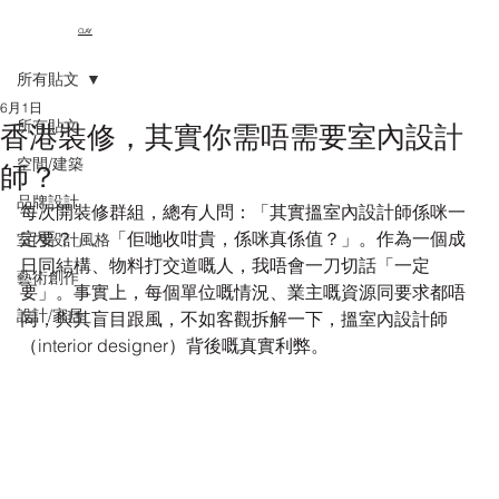
CLAY
所有貼文
6月1日
所有貼文
香港裝修，其實你需唔需要室內設計
空間/建築
師？
品牌設計
每次開裝修群組，總有人問：「其實搵室內設計師係咪一
定要？」、「佢哋收咁貴，係咪真係值？」。作為一個成
室內設計風格
日同結構、物料打交道嘅人，我唔會一刀切話「一定
藝術創作
要」。事實上，每個單位嘅情況、業主嘅資源同要求都唔
設計/家居
同，與其盲目跟風，不如客觀拆解一下，搵室內設計師
（interior designer）背後嘅真實利弊。