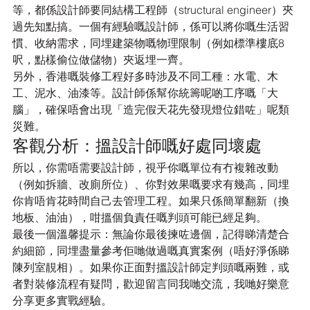
等，都係設計師要同結構工程師（structural engineer）夾
過先知點搞。一個有經驗嘅設計師，係可以將你嘅生活習
慣、收納需求，同埋建築物嘅物理限制（例如標準樓底8
呎，點樣偷位做儲物）夾返埋一齊。
另外，香港嘅裝修工程好多時涉及不同工種：水電、木
工、泥水、油漆等。設計師係幫你統籌呢啲工序嘅「大
腦」，確保唔會出現「造完假天花先發現燈位錯咗」呢類
災難。
客觀分析：搵設計師嘅好處同壞處
所以，你需唔需要設計師，視乎你嘅單位有冇複雜改動
（例如拆牆、改廁所位）、你對效果嘅要求有幾高，同埋
你肯唔肯花時間自己去管理工程。如果只係簡單翻新（換
地板、油油），咁搵個負責任嘅判頭可能已經足夠。
最後一個溫馨提示：無論你最後揀咗邊個，記得睇清楚合
約細節，同埋盡量參考佢哋做過嘅真實案例（唔好淨係睇
陳列室靚相）。如果你正面對搵設計師定判頭嘅兩難，或
者對裝修流程有疑問，歡迎留言同我哋交流，我哋好樂意
分享更多實戰經驗。