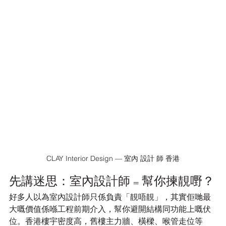
CLAY Interior Design — 室內 設計 師 香港
先講迷思：室內設計師 = 幫你揀靚嘢？
好多人以為室內設計師只係負責「靚唔靚」，其實佢哋最
大嘅價值係喺工程前期介入，幫你避開結構同功能上嘅伏
位。香港樓宇密度高，舊樓主力牆、橫樑、喉管走位等