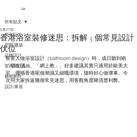
CLAY
所有貼文
5月27日
所有貼文
香港浴室裝修迷思：拆解 5 個常見設計
空間/建築
伏位
品牌設計
幫客人做浴室設計（bathroom design）時，成日聽到啲
「朋友話」、「網上教」。好多建議其實只適用於歐美大
室內設計風格
宅，擺喺香港呢個潮濕又細嘅環境，隨時好心做壞事。今
藝術創作
次同大家拆返幾個常見迷思，用客觀角度睇清楚利弊。
設計/家居