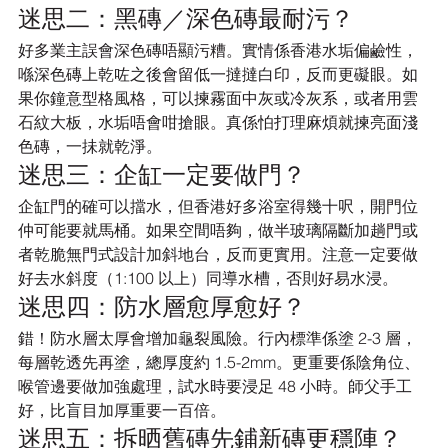
迷思二：黑磚／深色磚最耐污？
好多業主誤會深色磚唔顯污糟。實情係香港水垢偏鹼性，
喺深色磚上乾咗之後會留低一撻撻白印，反而更礙眼。如
果你鐘意型格風格，可以揀霧面中灰或冷灰系，或者用雲
石紋大板，水垢唔會咁搶眼。真係怕打理麻煩就揀亮面淺
色磚，一抺就乾淨。
迷思三：企缸一定要做門？
企缸門的確可以擋水，但香港好多浴室得幾十呎，開門位
仲可能要就馬桶。如果空間唔夠，做半玻璃隔斷加趟門或
者乾脆無門式設計加斜地台，反而更實用。注意一定要做
好去水斜度（1:100 以上）同導水槽，否則好易水浸。
迷思四：防水層愈厚愈好？
錯！防水層太厚會增加龜裂風險。行內標準係塗 2-3 層，
每層乾透先再塗，總厚度約 1.5-2mm。更重要係陰角位、
喉管邊要做加強處理，試水時要浸足 48 小時。師父手工
好，比盲目加厚重要一百倍。
迷思五：拆晒舊磚先鋪新磚更穩陣？