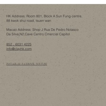
人工智能會唔會睇穿你屋企？錯視設計作
為一層誘餌
HK Address: Room 801, Block A Sun Fung centre,
88 kwok shui road, tsuen wan
Macao Address: Shop J Rua De Pedro Nolasco
Da Silva,N2,Cave Centro Cmercial Capitol
852．6031 4225
info@clayhk.com
INSTAGRAM · FACEBOOK · YOUTUBE