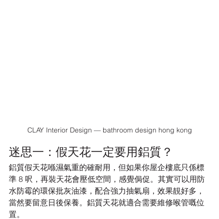
CLAY Interior Design — bathroom design hong kong
迷思一：假天花一定要用鋁質？
鋁質假天花喺濕氣重的確耐用，但如果你屋企樓底只係標
準 8 呎，再裝天花會壓低空間，感覺侷促。其實可以用防
水防霉的環保批灰油漆，配合強力抽氣扇，效果靚好多，
當然要留意日後保養。鋁質天花就適合需要維修喉管嘅位
置。