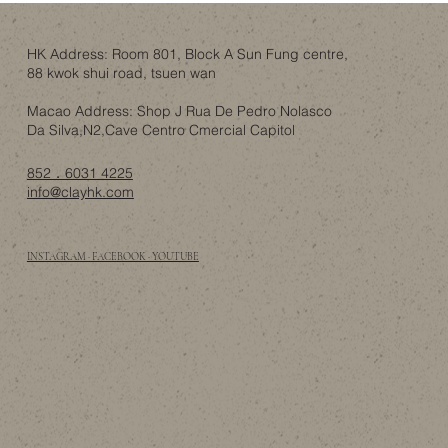
木與金屬的共存：從赫爾辛基社區中心，
睇香港家居物料選擇
HK Address: Room 801, Block A Sun Fung centre,
88 kwok shui road, tsuen wan
Macao Address: Shop J Rua De Pedro Nolasco
Da Silva,N2,Cave Centro Cmercial Capitol
852．6031 4225
info@clayhk.com
INSTAGRAM · FACEBOOK · YOUTUBE