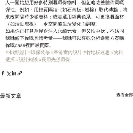
人一開始想用好多特別嘅環保物料，但忽略咗整體佈局嘅
彈性。例如：用輕質隔牆（如石膏板+岩棉）取代磚牆，將
來改間隔時少啲廢料；或者選用經典色系、可更換嘅面材
（如活動層板），令空間隨生活變化而調整。
如果你正打算為屋企注入永續元素，但又怕中伏，不妨同
我哋傾下你嘅具體考量——我哋可以客觀分析邊種方案喺
你嘅case裡面最實際。
#永續設計
#環保裝修
#香港室內設計
#竹地板迷思
#物料
選擇
#設計知識
#長用先係環保
查看全部
最新文章