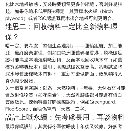
化比木地板敏感，安裝時要預留更多伸縮縫，否則好易脹
起。如果你追求低甲醛+穩定，其實樺木夾板（birch 
plywood）或者FSC認證嘅實木複合地板可能更適合。
迷思二：回收物料一定比全新物料環
保？
唔一定。要考慮「整個生命週期」——運輸距離、加工能
源、最終廢棄處理。例如由歐洲運舊磚嚟香港，飛機碳足
跡可能高過本地燒製嘅新磚。反而本地回收嘅木材（如舊
樓拆落嚟嘅松木）重用，實際減碳效益更高。我哋試過將
深水埗舊唐樓嘅木門拆下，重新打磨做飾面，效果獨特又
真係減少廢物。
另一個常見謬誤：以為「天然物料」=無毒。天然石材可能
含放射性物質（如花崗岩），天然乳膠漆都可能含有蛋白
質致敏原。揀物料最好睇國際認證，例如Greenguard、
FloorScore，而唔係單憑「天然」二字。
設計上嘅永續：先考慮長用，再談物料
最環保嘅設計，其實係令單位唔使十年後又裝修。好多客