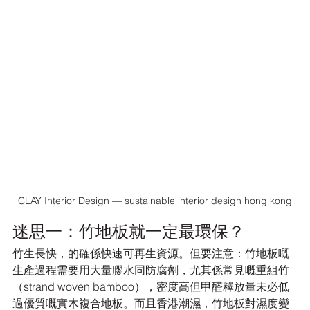
CLAY Interior Design — sustainable interior design hong kong
迷思一：竹地板就一定最環保？
竹生長快，的確係快速可再生資源。但要注意：竹地板嘅
生產過程需要用大量膠水同防腐劑，尤其係常見嘅重組竹
（strand woven bamboo），密度高但甲醛釋放量未必低
過優質嘅實木複合地板。而且香港潮濕，竹地板對濕度變