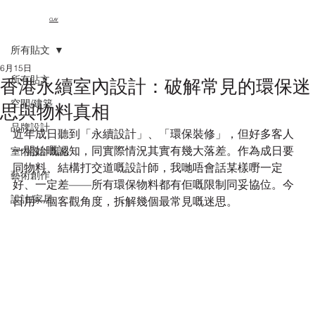
CLAY
所有貼文
6月15日
所有貼文
香港永續室內設計：破解常見的環保迷
空間/建築
思與物料真相
品牌設計
近年成日聽到「永續設計」、「環保裝修」，但好多客人
一開始嘅認知，同實際情況其實有幾大落差。作為成日要
室內設計風格
同物料、結構打交道嘅設計師，我哋唔會話某樣嘢一定
藝術創作
好、一定差——所有環保物料都有佢嘅限制同妥協位。今
設計/家居
日用一個客觀角度，拆解幾個最常見嘅迷思。