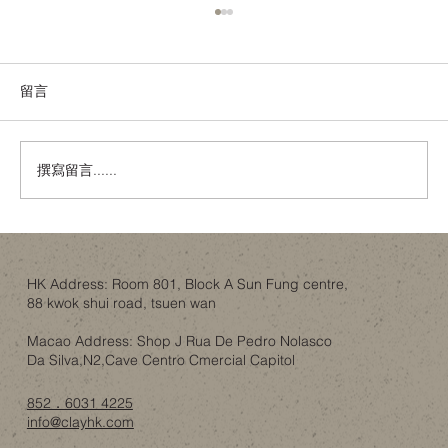
留言
撰寫留言......
金色內櫳、經典建築與「文化破壞」：翻
新工程如何不淪為政治騷？
HK Address: Room 801, Block A Sun Fung centre,
88 kwok shui road, tsuen wan
Macao Address: Shop J Rua De Pedro Nolasco
Da Silva,N2,Cave Centro Cmercial Capitol
852．6031 4225
info@clayhk.com