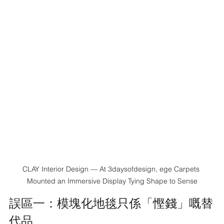
CLAY Interior Design — At 3daysofdesign, ege Carpets 
Mounted an Immersive Display Tying Shape to Sense
誤區一：模塊化地毯只係「慳錢」嘅替
代品