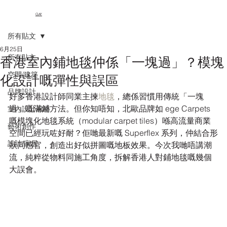
CLAY
所有貼文
6月25日
所有貼文
香港室內鋪地毯仲係「一塊過」？模塊
空間/建築
化設計嘅彈性與誤區
品牌設計
好多香港設計師同業主揀
地毯
，總係習慣用傳統「一塊
過」嘅滿鋪方法。但你知唔知，北歐品牌如 ege Carpets 
室內設計風格
嘅模塊化地毯系統（modular carpet tiles）喺高流量商業
藝術創作
空間已經玩咗好耐？佢哋最新嘅 Superflex 系列，仲結合形
設計/家居
狀同感官，創造出好似拼圖嘅地板效果。今次我哋唔講潮
流，純粹從物料同施工角度，拆解香港人對鋪地毯嘅幾個
大誤會。