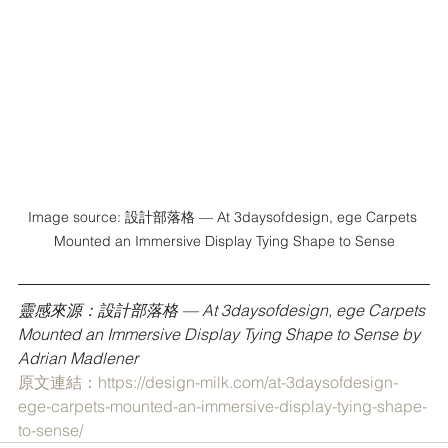
Image source: 設計部落格 — At 3daysofdesign, ege Carpets 
Mounted an Immersive Display Tying Shape to Sense
靈感來源：設計部落格 — At 3daysofdesign, ege Carpets 
Mounted an Immersive Display Tying Shape to Sense by 
Adrian Madlener
原文連結：https://design-milk.com/at-3daysofdesign-
ege-carpets-mounted-an-immersive-display-tying-shape-
to-sense/