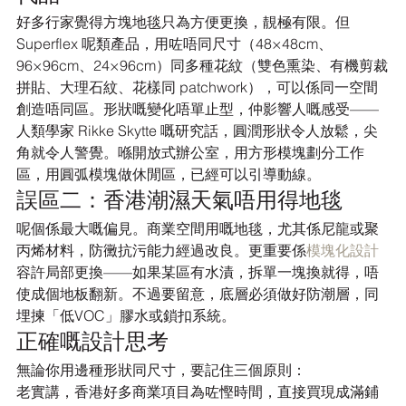
好多行家覺得方塊地毯只為方便更換，靚極有限。但 
Superflex 呢類產品，用咗唔同尺寸（48×48cm、
96×96cm、24×96cm）同多種花紋（雙色熏染、有機剪裁
拼貼、大理石紋、花樣同 patchwork），可以係同一空間
創造唔同區。形狀嘅變化唔單止型，仲影響人嘅感受——
人類學家 Rikke Skytte 嘅研究話，圓潤形狀令人放鬆，尖
角就令人警覺。喺開放式辦公室，用方形模塊劃分工作
區，用圓弧模塊做休閒區，已經可以引導動線。
誤區二：香港潮濕天氣唔用得地毯
呢個係最大嘅偏見。商業空間用嘅地毯，尤其係尼龍或聚
丙烯材料，防黴抗污能力經過改良。更重要係
模塊化設計
容許局部更換——如果某區有水漬，拆單一塊換就得，唔
使成個地板翻新。不過要留意，底層必須做好防潮層，同
埋揀「低VOC」膠水或鎖扣系統。
正確嘅設計思考
無論你用邊種形狀同尺寸，要記住三個原則：
老實講，香港好多商業項目為咗慳時間，直接買現成滿鋪