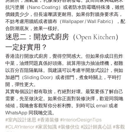
房廁所，濕氣重，乳膠漆好容易發霉。反而而家興嘅納米
抗污塗層（Nano Coating）或者防水防霉嘅特殊漆，雖然
價錢貴少少，但長遠嚟講更耐用。如果你對牆身要求高，
不妨考慮用牆紙或者牆布（Wallpaper / Wall Fabric），配
合防潮底灰，效果一樣好。
迷思二：開放式廚房（Open Kitchen）
一定好實用？
香港流行開放式廚房，覺得空間感大。但如果你成日煎炸
中菜，油煙問題真係好頭痛。就算用強力抽油煙機，都難
以百分百阻隔氣味。我建議可以考慮半開放式設計，例如
加趟門（Sliding Door）或者摺門，煮食時關上，平時打
開，彈性更大。
其實每個設計都有取捨，冇絕對好壞。最緊要係了解自己
需要，先至做決定。如果你正面對裝修決擇，歡迎同我哋
傾傾，我哋會客觀幫你分析利弊。到時可以 email 或者 
WhatsApp 同我哋交流。
#室內設計迷思
#香港裝修
#InteriorDesignTips
#CLAYInterior
#家居知識
#裝修伏位
#設計師真心話
#客觀