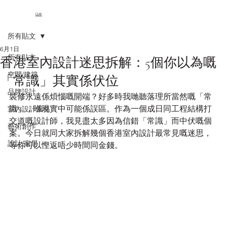
CLAY
所有貼文
6月1日
所有貼文
香港室內設計迷思拆解：5個你以為嘅
空間/建築
「常識」其實係伏位
品牌設計
裝修永遠係煩惱嘅開端？好多時我哋聽落理所當然嘅「常
識」，喺現實中可能係誤區。作為一個成日同工程結構打
室內設計風格
交道嘅設計師，我見盡太多因為信錯「常識」而中伏嘅個
藝術創作
案。今日就同大家拆解幾個香港室內設計最常見嘅迷思，
設計/家居
等你可以慳返唔少時間同金錢。