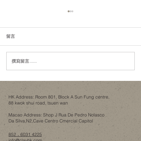
留言
撰寫留言......
金色內櫳、經典建築與「文化破壞」：翻
新工程如何不淪為政治騷？
HK Address: Room 801, Block A Sun Fung centre,
88 kwok shui road, tsuen wan
Macao Address: Shop J Rua De Pedro Nolasco
Da Silva,N2,Cave Centro Cmercial Capitol
852．6031 4225
info@clayhk.com