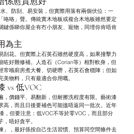
板：唔係愈貴愈好
號稱防水、防刮、易安裝，但實際用落有兩個伏位：一
「咯咯」聲。傳統實木地板或複合木地板雖然要定
關鍵係睇你屋企有冇小朋友、寵物，同埋你肯唔肯
實用為主
易刮花。但實際上石英石雖然硬度高，如果撞擊力
咗好難修補。人造石（Corian等）相對軟身，但
經常喺廚房煮大餐、切硬嘢，石英石會穩陣；但如
完美物料，只有最適合你用嘅。
 vs 低VOC
遍，價錢平、易翻新，但耐擦洗程度有限。藝術漆
求高，而且日後要補色可能搵唔返同一批次。近年
漆，但要注意：低VOC不等於零VOC，而且部分
子，唔好貪平。
揀」，最好係按自己生活習慣、預算同空間條件去