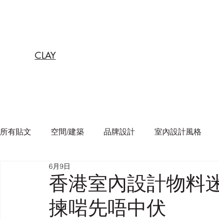
CLAY
所有貼文
空間/建築
品牌設計
室內設計風格
6月9日
香港室內設計物料
揀啱先唔中伏