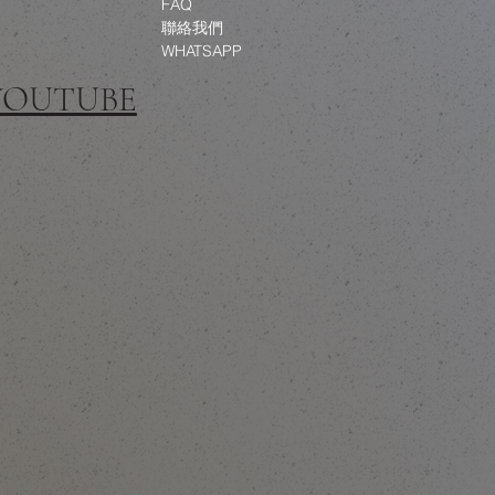
FAQ
聯絡我們
WHATSAPP
 YOUTUBE