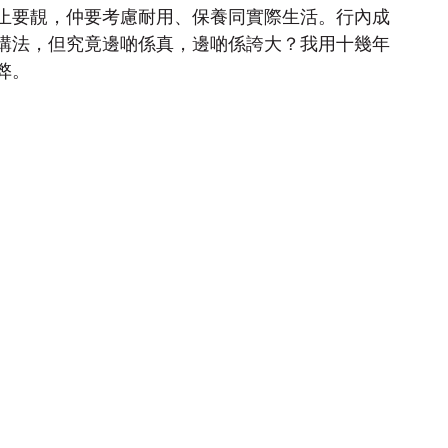
止要靚，仲要考慮耐用、保養同實際生活。行內成
講法，但究竟邊啲係真，邊啲係誇大？我用十幾年
弊。