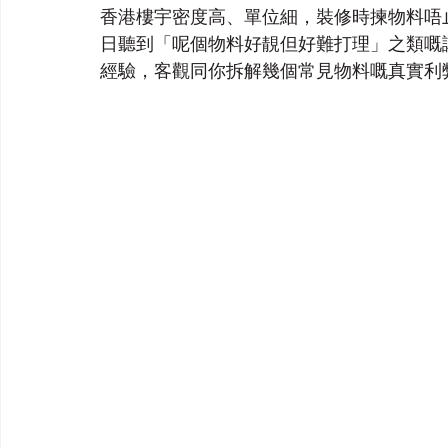
香港樓宇密度高、單位細，裝修時揀物料唔
日聽到「呢個物料好靚但好難打理」之類嘅
經驗，客觀同你拆解幾個常見物料嘅真實利