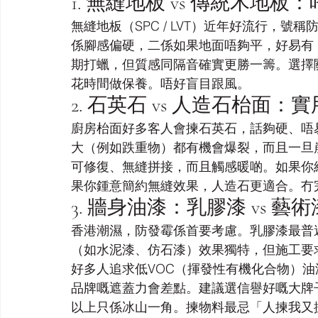
1. 無縫地板 vs 傳統木地
無縫地板（SPC / LVT）近年好流行，
係腳感偏硬，二係如果地面唔夠平，好易有
期打蠟，但質感同隔音確實更勝一籌。選擇
花時間做保養。唔好盲目跟風。
2. 石英石 vs 人造石枱面：
廚房枱面好多客人會揀石英石，話夠硬、唔
大（例如跌重物）都有機會爆裂，而且一旦崩
可修復、無縫拼接，而且觸感暖啲。如果你
果你鍾意簡約無縫效果，人造石更適合。冇
3. 牆身油漆：乳膠漆 vs 藝術漆
香港潮濕，防發霉係首要考慮。乳膠漆最普
（如水泥漆、仿石漆）效果獨特，但施工要
好多人追求低VOC（揮發性有機化合物）油
品牌嘅遮蓋力會差點。建議選信譽好嘅大牌
以上只係冰山一角。揀物料最忌「人揀我又