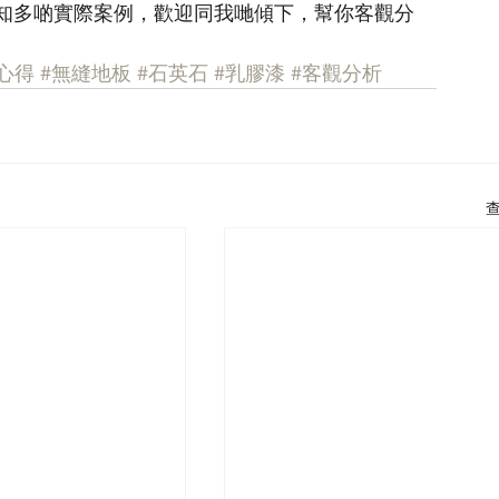
知多啲實際案例，歡迎同我哋傾下，幫你客觀分
心得
#無縫地板
#石英石
#乳膠漆
#客觀分析