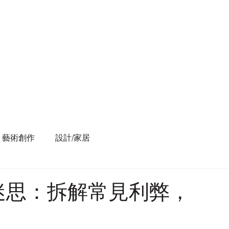
藝術創作
設計/家居
迷思：拆解常見利弊，