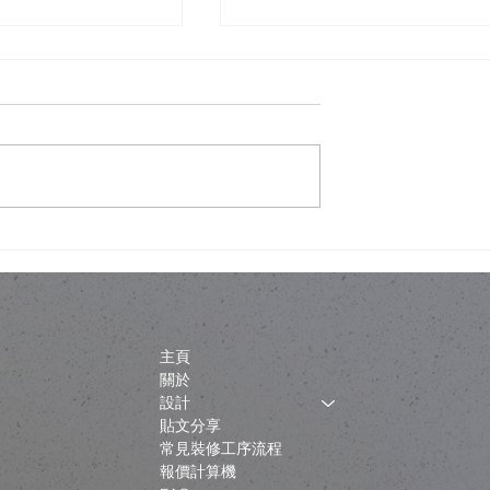
唔一定係拆咗重
金色內櫳、經典建築與「文
制下的設計取捨
破壞」：翻新工程如何不淪
政治騷？
主頁
關於
設計
貼文分享
常見裝修工序流程
報價計算機