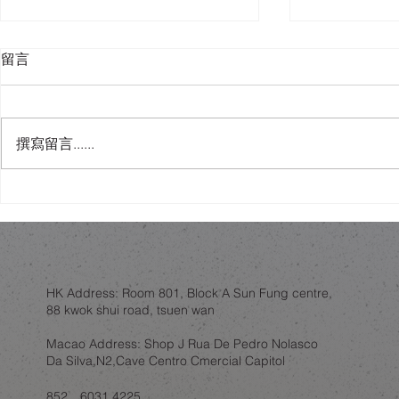
留言
撰寫留言......
人工智能會唔會睇穿你屋企？
舊樓翻新，
錯視設計作為一層誘餌
練：結構限
HK Address: Room 801, Block A Sun Fung centre,
88 kwok shui road, tsuen wan
Macao Address: Shop J Rua De Pedro Nolasco
Da Silva,N2,Cave Centro Cmercial Capitol
852．6031 4225