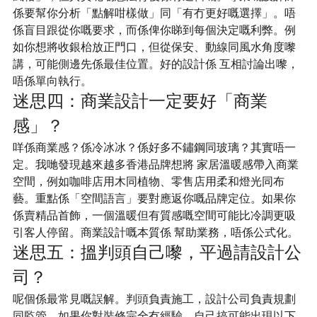
係要幫你分析「點解咁樣做」同「有冇更好嘅選擇」。唔
係盲目跟從你嘅要求，而係俾你睇到每個決定嘅利弊。例
如你想將收銀枱放正門口，但從保安、動線同風水角度嚟
講，可能側邊先係最佳位置。好的設計係 互相討論出嚟，
唔係單向執行。
迷思四：商業設計一定要好「商業
感」？
咩係商業感？係冷冰冰？係好多不鏽鋼同玻璃？其實唔一
定。我哋發現越來越多香港品牌想將 家居溫暖感帶入商業
空間，例如咖啡店用木同植物、零售店用柔和燈光同布
藝。重點係「空間語言」要對應返你嘅品牌定位。如果你
係賣精品首飾，一個溫暖但有質感嘅空間可能比冷調更吸
引客人停留。商業設計嘅本質係 幫助業務，唔係公式化。
迷思五：搵判頭自己嚟，平過請設計公
司？
呢個係最常見嘅誤解。判頭負責施工，設計公司負責規劃
同監管。如果你對裝修完全冇經驗，自己搞可能出現以下