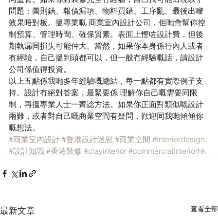
問題：圖則錯、報價漏項、物料買錯、工序亂、最後出嚟
效果唔對板。搵專業嘅 商業室內設計公司，佢哋會幫你控
制預算、管理時間、確保質素。表面上慳咗設計費，但後
期執漏同損失可能仲大。當然，如果你本身係行內人或者
有經驗，自己搵判頭都可以，但一般冇經驗嘅話，請設計
公司係值得投資。
以上五點係我哋多年經驗嘅總結，每一點都有實際例子支
持。設計冇絕對答案，最緊要係 理解你自己嘅需要同限
制，再搵專業人士一齊諗方法。如果你正面對類似嘅設計
兩難，或者對自己嘅商業空間有疑問，歡迎同我哋傾傾你
嘅想法。
#商業室內設計
#香港設計迷思
#商業空間
#interiordesign
#設計知識
#香港裝修
#clayinterior
#commercialinteriorhk
查看全部
最新文章