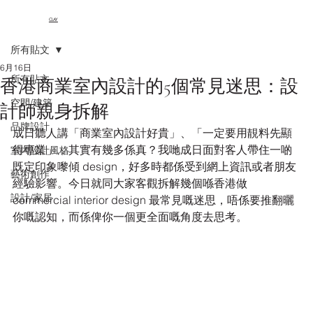
CLAY
所有貼文
6月16日
所有貼文
香港商業室內設計的5個常見迷思：設
空間/建築
計師親身拆解
品牌設計
成日聽人講「商業室內設計好貴」、「一定要用靚料先顯
得專業」，其實有幾多係真？我哋成日面對客人帶住一啲
室內設計風格
既定印象嚟傾 design，好多時都係受到網上資訊或者朋友
藝術創作
經驗影響。今日就同大家客觀拆解幾個喺香港做 
設計/家居
commercial interior design 最常見嘅迷思，唔係要推翻曬
你嘅認知，而係俾你一個更全面嘅角度去思考。