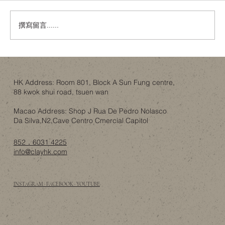
撰寫留言......
金色內櫳、經典建築與「文化破壞」：翻
新工程如何不淪為政治騷？
HK Address: Room 801, Block A Sun Fung centre,
88 kwok shui road, tsuen wan
Macao Address: Shop J Rua De Pedro Nolasco
Da Silva,N2,Cave Centro Cmercial Capitol
852．6031 4225
info@clayhk.com
INSTAGRAM · FACEBOOK · YOUTUBE