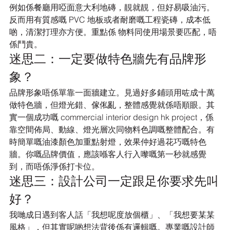
例如係餐廳用啞面意大利地磚，靚就靚，但好易吸油污。
反而用有質感嘅 PVC 地板或者耐磨嘅工程瓷磚，成本低
啲，清潔打理亦方便。重點係 物料同使用場景要匹配，唔
係鬥貴。
迷思二：一定要做特色牆先有品牌形
象？
品牌形象唔係單靠一面牆建立。見過好多鋪頭用咗成十萬
做特色牆，但燈光錯、傢俬亂，整體感覺就係唔順眼。其
實一個成功嘅 commercial interior design hk project，係
靠空間佈局、動線、燈光層次同物料色調嘅整體配合。有
時簡單嘅油漆顏色加重點射燈，效果仲好過花巧嘅特色
牆。你嘅品牌價值，應該喺客人行入嚟嘅第一秒就感覺
到，而唔係淨係打卡位。
迷思三：設計公司一定跟足你要求先叫
好？
我哋成日遇到客人話「我想呢度放個櫃」、「我想要某某
風格」，但其實呢啲想法背後係有邏輯嘅。專業嘅設計師