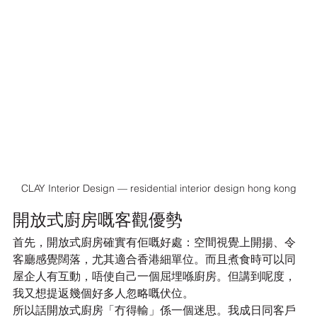
CLAY Interior Design — residential interior design hong kong
開放式廚房嘅客觀優勢
首先，開放式廚房確實有佢嘅好處：空間視覺上開揚、令
客廳感覺闊落，尤其適合香港細單位。而且煮食時可以同
屋企人有互動，唔使自己一個屈埋喺廚房。但講到呢度，
我又想提返幾個好多人忽略嘅伏位。
所以話開放式廚房「冇得輸」係一個迷思。我成日同客戶