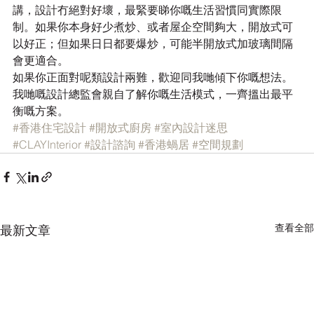
講，設計冇絕對好壞，最緊要睇你嘅生活習慣同實際限
制。如果你本身好少煮炒、或者屋企空間夠大，開放式可
以好正；但如果日日都要爆炒，可能半開放式加玻璃間隔
會更適合。
如果你正面對呢類設計兩難，歡迎同我哋傾下你嘅想法。
我哋嘅設計總監會親自了解你嘅生活模式，一齊搵出最平
衡嘅方案。
#香港住宅設計
#開放式廚房
#室內設計迷思
#CLAYInterior
#設計諮詢
#香港蝸居
#空間規劃
查看全部
最新文章