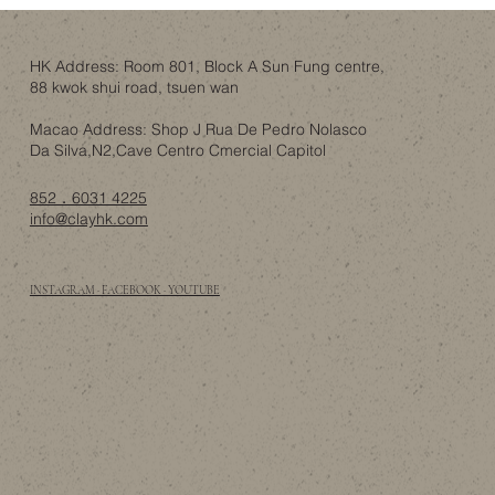
舊樓翻新，唔一定係拆咗重練：結構限制
下的設計取捨
HK Address: Room 801, Block A Sun Fung centre,
88 kwok shui road, tsuen wan
Macao Address: Shop J Rua De Pedro Nolasco
Da Silva,N2,Cave Centro Cmercial Capitol
852．6031 4225
info@clayhk.com
INSTAGRAM · FACEBOOK · YOUTUBE