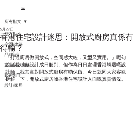
CLAY
所有貼文
5月27日
所有貼文
香港住宅設計迷思：開放式廚房真係冇
空間/建築
得輸？
品牌設計
「打通廚房做開放式，空間感大咗，又型又實用。」呢句
說話我哋做設計成日聽到。但作為日日處理香港蝸居嘅設
室內設計風格
計師，我其實對開放式廚房有啲保留。今日就同大家客觀
藝術創作
拆解一下，開放式廚房喺香港住宅設計入面嘅真實情況。
設計/家居