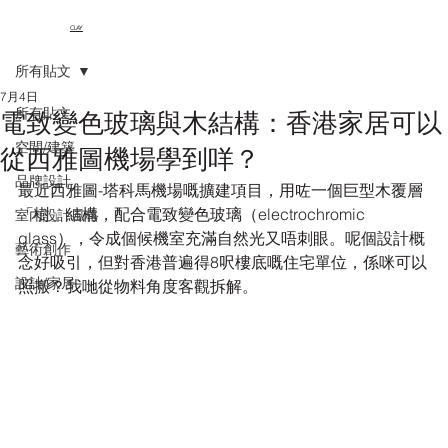
CLAY
所有貼文
7月4日
所有貼文
電致變色玻璃與木結構：香港家居可以
空間/建築
從西雅圖機場學到咩？
品牌設計
最近西雅圖-塔科馬機場嘅擴建項目，用咗一個巨型木覆層
「樹」結構，配合電致變色玻璃（electrochromic 
室內設計風格
glass），令成個候機室充滿自然光又唔刺眼。呢個設計概
藝術創作
念好吸引，但對香港普遍得8呎樓底嘅住宅單位，係咪可以
設計/家居
照搬？我哋從物料角度客觀拆解。