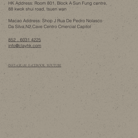
HK Address: Room 801, Block A Sun Fung centre,
88 kwok shui road, tsuen wan
Macao Address: Shop J Rua De Pedro Nolasco
Da Silva,N2,Cave Centro Cmercial Capitol
852．6031 4225
info@clayhk.com
INSTAGRAM · FACEBOOK · YOUTUBE