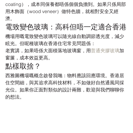
coating），成本同保養都唔係個個負擔到。如果只係局部
用木飾面（wood veneer）做特色牆，就相對安全又經
濟。
電致變色玻璃：高科但唔一定適合香港
機場用嘅電致變色玻璃可以隨光線自動調節透光度，減少
眩光。但呢種玻璃在香港住宅常見問題係：
老實講，如果唔係大面積落地玻璃窗，用
普通夾膠玻璃
加
窗簾，成本效益更高。
點樣取捨？
西雅圖機場嘅概念啟發我哋：物料應該回應環境。香港居
住空間細，與其追求高科技材料，不如做好自然通風同採
光位。如果你正面對類似的設計兩難，歡迎與我們聊聊你
的想法。