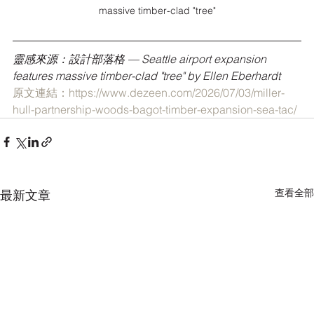
massive timber-clad "tree"
靈感來源：設計部落格 — Seattle airport expansion 
features massive timber-clad "tree" by Ellen Eberhardt
原文連結：https://www.dezeen.com/2026/07/03/miller-
hull-partnership-woods-bagot-timber-expansion-sea-tac/
查看全部
最新文章