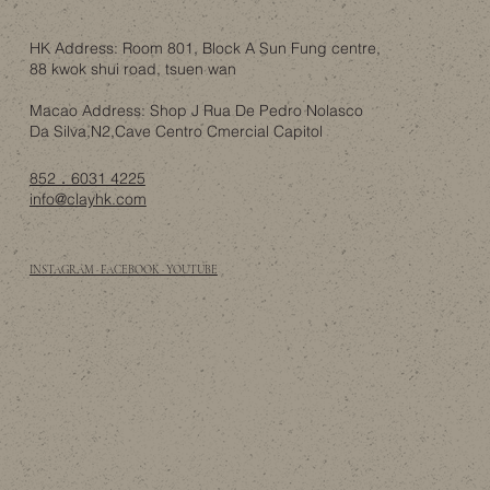
唔使去Idaho！香港樓底8呎都可以有「可開
合屋頂」嘅智慧？
HK Address: Room 801, Block A Sun Fung centre,
88 kwok shui road, tsuen wan
Macao Address: Shop J Rua De Pedro Nolasco
Da Silva,N2,Cave Centro Cmercial Capitol
852．6031 4225
info@clayhk.com
INSTAGRAM · FACEBOOK · YOUTUBE