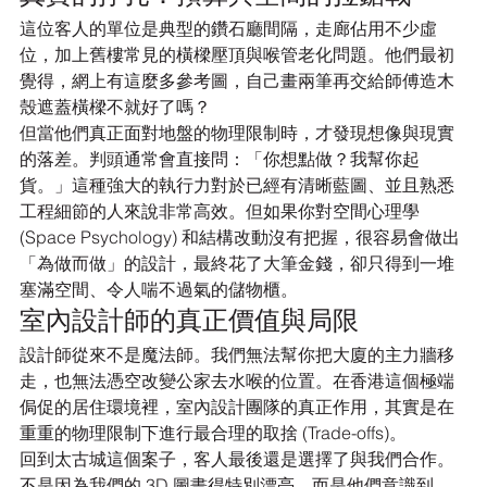
這位客人的單位是典型的鑽石廳間隔，走廊佔用不少虛
位，加上舊樓常見的橫樑壓頂與喉管老化問題。他們最初
覺得，網上有這麼多參考圖，自己畫兩筆再交給師傅造木
殼遮蓋橫樑不就好了嗎？
但當他們真正面對地盤的物理限制時，才發現想像與現實
的落差。判頭通常會直接問：「你想點做？我幫你起
貨。」這種強大的執行力對於已經有清晰藍圖、並且熟悉
工程細節的人來說非常高效。但如果你對空間心理學 
(Space Psychology) 和結構改動沒有把握，很容易會做出
「為做而做」的設計，最終花了大筆金錢，卻只得到一堆
塞滿空間、令人喘不過氣的儲物櫃。
室內設計師的真正價值與局限
設計師從來不是魔法師。我們無法幫你把大廈的主力牆移
走，也無法憑空改變公家去水喉的位置。在香港這個極端
侷促的居住環境裡，室內設計團隊的真正作用，其實是在
重重的物理限制下進行最合理的取捨 (Trade-offs)。
回到太古城這個案子，客人最後還是選擇了與我們合作。
不是因為我們的 3D 圖畫得特別漂亮，而是他們意識到，