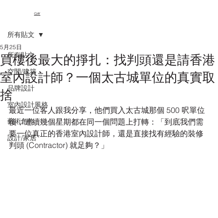
CLAY
所有貼文
5月25日
所有貼文
買樓後最大的掙扎：找判頭還是請香港
空間/建築
室內設計師？一個太古城單位的真實取
品牌設計
捨
室內設計風格
最近一位客人跟我分享，他們買入太古城那個 500 呎單位
藝術創作
後，連續幾個星期都在同一個問題上打轉：「到底我們需
要一位真正的香港室內設計師，還是直接找有經驗的裝修
設計/家居
判頭 (Contractor) 就足夠？」