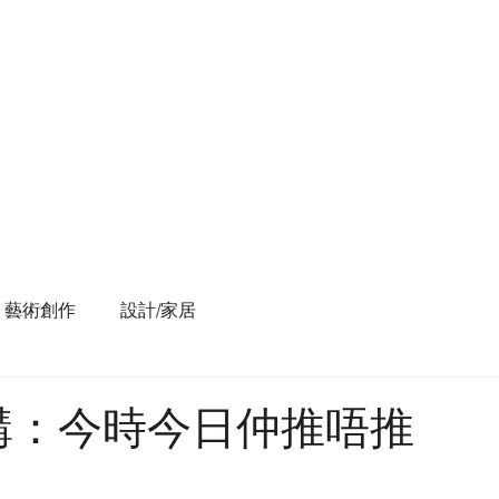
藝術創作
設計/家居
講：今時今日仲推唔推