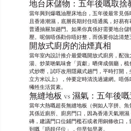
地台床儲物：五年後嘅取捨
當年興到爆嘅油壓床地台，五年後最常見係
且香港潮濕，底層長期封住唔通風，好易有
普通抽屜加趟門。如果你真係好需要地台儲
壓。呢個唔係勸你唔好整，而係要你諗清楚
開放式廚房的油煙真相
當年室內設計推介最愛嘅開放式廚房，配強
湯、炒菜啲氣味會「貢獻」晒俾成個廳，梳
式炒嘢，試吓改用隱藏式趟門，平時打開，煮
立方米以上），仲要定時清洗過濾網。唔係
犧牲生活質素。
無縫地板 vs 濕氣：五年後
當年大熱嘅超長無縫地板（例如人字拼、魚
其係近廁所、廚房門口，因為香港天氣潮濕
磚，建議門口位鋪門檻石或者用銅條收口，留
到嘅「唔靚仔位」，但早知早著。