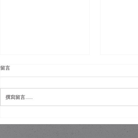
留言
撰寫留言......
人工智能會唔會睇穿你屋企？
舊樓翻新，
錯視設計作為一層誘餌
練：結構限