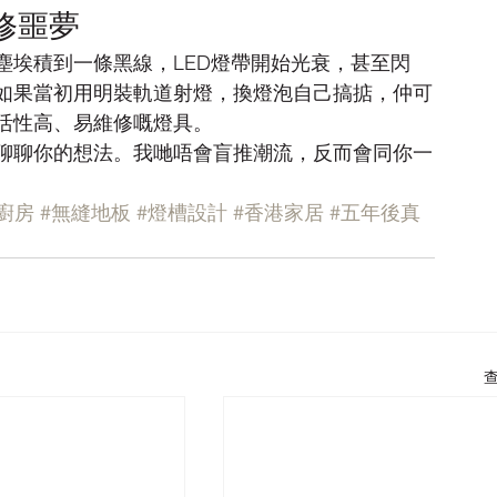
修噩夢
塵埃積到一條黑線，LED燈帶開始光衰，甚至閃
如果當初用明裝軌道射燈，換燈泡自己搞掂，仲可
活性高、易維修嘅燈具。
聊聊你的想法。我哋唔會盲推潮流，反而會同你一
廚房
#無縫地板
#燈槽設計
#香港家居
#五年後真