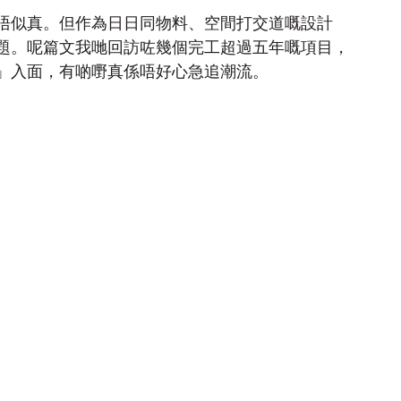
唔似真。但作為日日同物料、空間打交道嘅設計
題。呢篇文我哋回訪咗幾個完工超過五年嘅項目，
」入面，有啲嘢真係唔好心急追潮流。