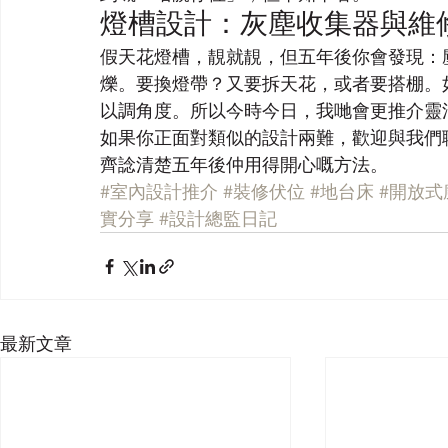
燈槽設計：灰塵收集器與維
假天花燈槽，靚就靚，但五年後你會發現：
爍。要換燈帶？又要拆天花，或者要搭棚。
以調角度。所以今時今日，我哋會更推介靈
如果你正面對類似的設計兩難，歡迎與我們
齊諗清楚五年後仲用得開心嘅方法。
#室內設計推介
#裝修伏位
#地台床
#開放式
實分享
#設計總監日記
最新文章