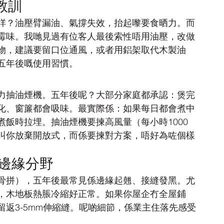
教訓
咩？油壓臂漏油、氣撐失效，抬起嚟要食晒力。而
霉味。我哋見過有位客人最後索性唔用油壓，改做
物，建議要留口位通風，或者用鋁架取代木製油
五年後嘅使用習慣。
力抽油煙機。五年後呢？大部分家庭都承認：煲完
化、窗簾都會吸味。最實際係：如果每日都會煮中
飯時拉埋。抽油煙機要揀高風量（每小時1000
叫你放棄開放式，而係要揀對方案，唔好為咗個樣
嘅邊緣分野
骨拼），五年後最常見係邊緣起翹、接縫發黑。尤
，木地板熱脹冷縮好正常。如果你屋企冇全屋鋪
返3-5mm伸縮縫。呢啲細節，係業主住落先感受