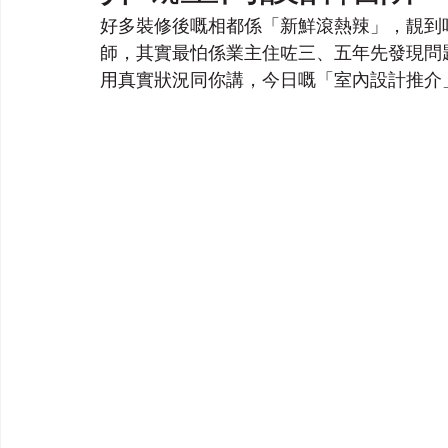
好多裝修後嘅相都係「新鮮滾熱辣」，靚到
師，其實最怕係業主住咗三、五年先發現問
用真實狀況同你講，今日嘅「室內設計推介