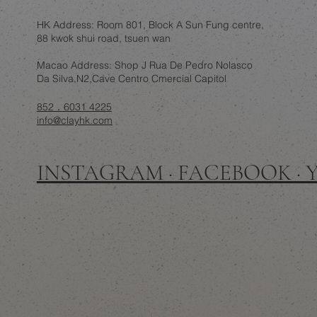
HK Address: Room 801, Block A Sun Fung centre,
88 kwok shui road, tsuen wan
Macao Address: Shop J Rua De Pedro Nolasco
Da Silva,N2,Cave Centro Cmercial Capitol
852．6031 4225
info@clayhk.com
INSTAGRAM · FACEBOOK ·