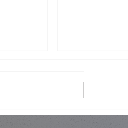
唔一定係拆咗重
金色內櫳、經典建築與「文
制下的設計取捨
破壞」：翻新工程如何不淪
政治騷？