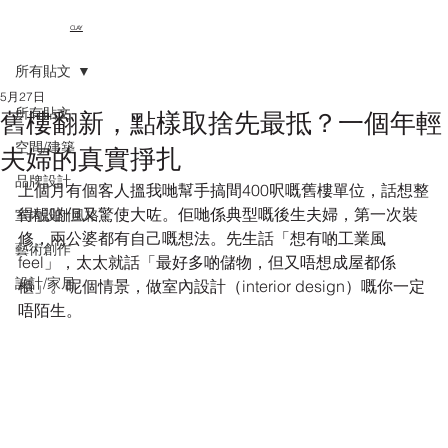
CLAY
所有貼文
5月27日
所有貼文
舊樓翻新，點樣取捨先最抵？一個年輕
空間/建築
夫婦的真實掙扎
品牌設計
上個月有個客人搵我哋幫手搞間400呎嘅舊樓單位，話想整
得靚啲但又驚使大咗。佢哋係典型嘅後生夫婦，第一次裝
室內設計風格
修，兩公婆都有自己嘅想法。先生話「想有啲工業風
藝術創作
feel」，太太就話「最好多啲儲物，但又唔想成屋都係
設計/家居
櫃」。呢個情景，做室內設計（interior design）嘅你一定
唔陌生。