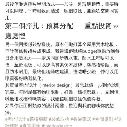
最後佢哋選擇咗半開放式——加咗一道玻璃趟門，需要時
可以閂埋，平時就收到牆邊。呢個取捨，兼顧咗空間同實
用。
第二個掙扎：預算分配——重點投資 vs 
處處慳
另一個困擾係錢點樣使。原本佢哋打算全屋用實木地板，
但計落條數超咗成兩成。我建議佢哋將budget重點放喺每
日會用嘅地方——廚房同廁所嘅水電、防水工程唔可以
慳；至於地板，可以揀高質素仿木紋磚，腳感唔輸蝕，而
且防水耐用。最終佢哋聽咗建議，慳咗唔少錢，仲可以用
嚟買張好啲嘅梳化。
其實做室內設計（interior design）最忌就係一步到位諗到
完美。每間屋都有物理限制，好難「樣樣都贏」。見到佢
哋最後收樓時嘅笑容，我確信呢個取捨係值得嘅。
如果你正面對類似的設計兩難，歡迎與我們聊聊你的想
法。
#室內設計
#舊樓翻新
#裝修取捨
#香港家居
#空間規劃
#設
計總監
#真實案例
#interiordesign