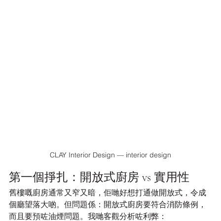
CLAY Interior Design — interior design
第一個掙扎：開放式廚房 vs 實用性
舊樓嘅廚房通常又窄又暗，佢哋好想打通做開放式，令成
個廳望落大啲。但問題係：開放式廚房要符合消防條例，
而且要預咗油煙問題。我哋客觀分析咗利弊：