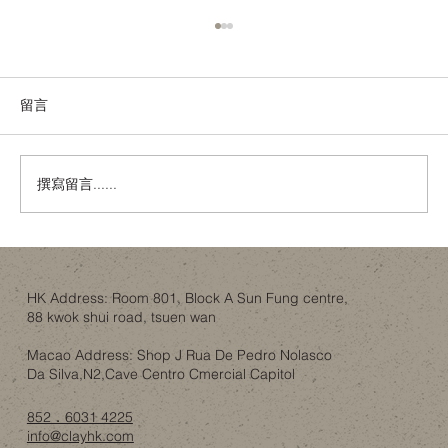
留言
撰寫留言......
舊樓翻新，唔一定係拆咗重練：結構限制
下的設計取捨
HK Address: Room 801, Block A Sun Fung centre,
88 kwok shui road, tsuen wan
Macao Address: Shop J Rua De Pedro Nolasco
Da Silva,N2,Cave Centro Cmercial Capitol
852．6031 4225
info@clayhk.com