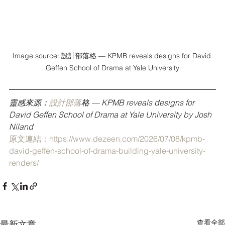
Image source: 設計部落格 — KPMB reveals designs for David 
Geffen School of Drama at Yale University
靈感來源：
設計部落
格 — KPMB reveals designs for 
David Geffen School of Drama at Yale University by Josh 
Niland
原文連結：https://www.dezeen.com/2026/07/08/kpmb-
david-geffen-school-of-drama-building-yale-university-
renders/
查看全部
最新文章