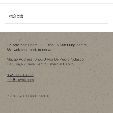
撰寫留言......
舊樓翻新，唔一定係拆咗重練：結構限制
下的設計取捨
HK Address: Room 801, Block A Sun Fung centre,
88 kwok shui road, tsuen wan
Macao Address: Shop J Rua De Pedro Nolasco
Da Silva,N2,Cave Centro Cmercial Capitol
852．6031 4225
info@clayhk.com
INSTAGRAM · FACEBOOK · YOUTUBE