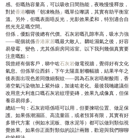
感。佢嘅熱容量高，可以吸收日間熱能，夜晚慢慢釋放，
對於
香港
嗰啲「朝凍晚熱」嘅單位嚟講，其實有助平衡室
溫。另外，佢嘅表面唔反光，光影效果柔和，特別適合自
然光充足嘅空間。
但係，優點背後總有代價。石灰岩嘅孔隙率高，吸水力強
——呢個就係
香港家居
嘅最大敵人。黐咗濕氣之後，好容
易發霉、變色，尤其係廚房同浴室。以下我列幾個真實要
注意嘅點：
我曾經有個客戶，睇中咗
石灰岩
做電視牆，覺得好有文化
氣息。但係單位西斜，下午太陽直射嗰幅牆，結果半年之
後表面出現色差同微細裂紋——因為石灰岩唔耐酸雨，香
港空氣污染物加上紫外線，加速咗老化。最後我哋建議佢
改用意大利進口嘅石灰岩紋理瓷磚，效果九成像真，但保
養容易得多。
總結一句：石灰岩唔係唔可以用，但要揀啱位置、做足保
護。如果係潮濕區、高流量區，或者預算有限，其實有好
多替代方案（例如水泥板、微水泥等）都可以做到類似視
覺效果。如果你正面對類似的設計兩難，歡迎與我們聊聊
你的想法。