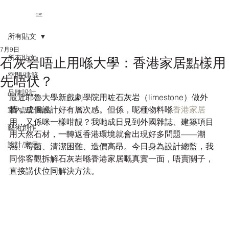
CLAY
所有貼文
7月9日
所有貼文
石灰岩唔止用喺大學：香港家居點樣用
空間/建築
先唔伏？
品牌設計
最近耶魯大學新戲劇學院用咗石灰岩（limestone）做外
牆，成個設計好有層次感。但係，呢種物料喺
香港家居
室內設計風格
用，又係咪一樣咁靚？我哋成日見到外國雜誌、建築項目
藝術創作
用天然石材，一轉返香港環境就會出現好多問題——潮
設計/家居
濕、霉菌、清潔困難、造價高昂。今日身為設計總監，我
同你客觀拆解石灰岩喺香港家居嘅真實一面，唔賣關子，
直接講伏位同解決方法。