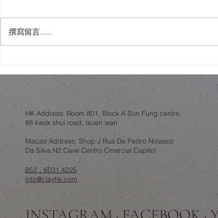
撰寫留言......
金色內櫳、經典建築與「文化
Billy 書
破壞」：翻新工程如何不淪為
書櫃，而係
政治騷？
HK Address: Room 801, Block A Sun Fung centre,
88 kwok shui road, tsuen wan
Macao Address: Shop J Rua De Pedro Nolasco
Da Silva,N2,Cave Centro Cmercial Capitol
852．6031 4225
info@clayhk.com
INSTAGRAM · FACEBOOK ·