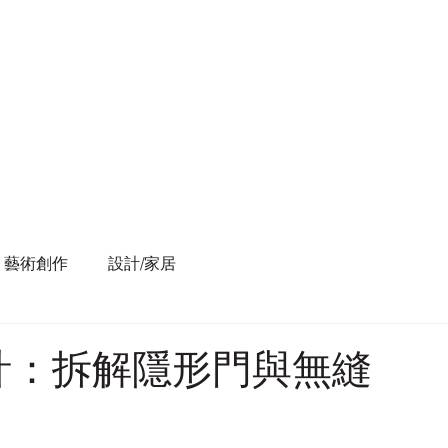
藝術創作
設計/家居
計：拆解隱形門與無縫