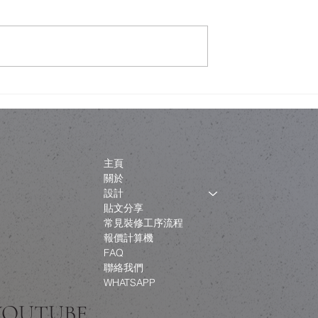
櫃改造，最難搞嘅唔係
ikea billy 改造 — CLAY Interi
一家人嘅共識
Design 專業指南
主頁
關於
設計
貼文分享
常見裝修工序流程
報價計算機
FAQ
聯絡我們
WHATSAPP
 YOUTUBE