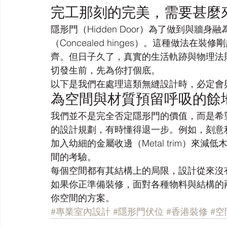
完工那刻的完美，需要甚麼
隱形門（Hidden Door）為了做到與
（Concealed hinges）。這種做法
齊。但日子久了，真實的生活軌跡與物理法
切發生前，先為你打個底。
以下是我們在處理這類無縫設計時，必定會
為空間與材質預留呼吸的餘
我們並不是完全否定隱形門的價值，而是希
的設計規劃，有時懂得退一步。例如，刻意
加入幼細的金屬收邊（Metal trim）來
間的考驗。
每個空間都有其結構上的局限，設計從來沒
如果你正準備裝修，面對各種物料與結構的
你空間的方案。
#專業室內設計
#隱形門伏位
#香港裝修
#