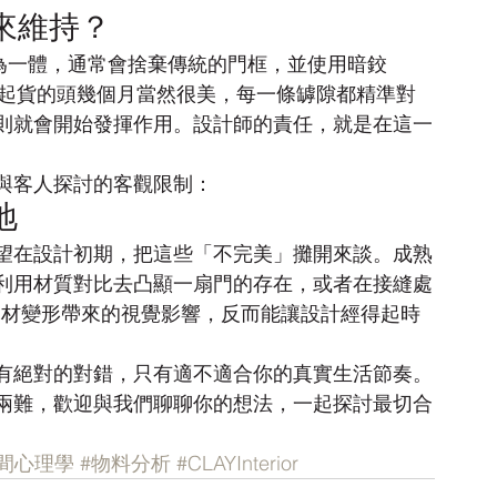
來維持？
牆身融為一體，通常會捨棄傳統的門框，並使用暗鉸
在裝修剛起貨的頭幾個月當然很美，每一條罅隙都精準對
則就會開始發揮作用。設計師的責任，就是在這一
與客人探討的客觀限制：
地
望在設計初期，把這些「不完美」攤開來談。成熟
利用材質對比去凸顯一扇門的存在，或者在接縫處
減低木材變形帶來的視覺影響，反而能讓設計經得起時
有絕對的對錯，只有適不適合你的真實生活節奏。
兩難，歡迎與我們聊聊你的想法，一起探討最切合
空間心理學
#物料分析
#CLAYInterior