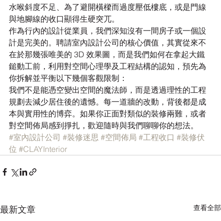
水喉斜度不足、為了避開橫樑而過度壓低樓底，或是門線
與地腳線的收口顯得生硬突兀。
作為行內的設計從業員，我們深知沒有一間房子或一個設
計是完美的。聘請室內設計公司的核心價值，其實從來不
在於那幾張唯美的 3D 效果圖，而是我們如何在拿起大鐵
鎚動工前，利用對空間心理學及工程結構的認知，預先為
你拆解並平衡以下幾個客觀限制：
我們不是能憑空變出空間的魔法師，而是透過理性的工程
規劃去減少居住後的遺憾。每一道牆的改動，背後都是成
本與實用性的博弈。如果你正面對類似的裝修兩難，或者
對空間佈局感到掙扎，歡迎隨時與我們聊聊你的想法。
#室內設計公司
#裝修迷思
#空間佈局
#工程收口
#裝修伏
位
#CLAYInterior
查看全部
最新文章