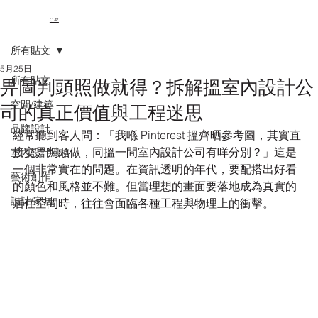
CLAY
所有貼文
5月25日
所有貼文
畀圖判頭照做就得？拆解搵室內設計公
空間/建築
司的真正價值與工程迷思
品牌設計
經常聽到客人問：「我喺 Pinterest 搵齊晒參考圖，其實直
接交畀判頭做，同搵一間室內設計公司有咩分別？」這是
室內設計風格
一個非常實在的問題。在資訊透明的年代，要配搭出好看
藝術創作
的顏色和風格並不難。但當理想的畫面要落地成為真實的
設計/家居
居住空間時，往往會面臨各種工程與物理上的衝擊。