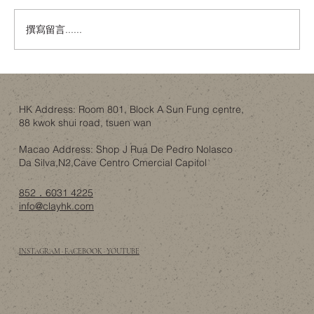
撰寫留言......
唔使去Idaho！香港樓底8呎都可以有「可開
合屋頂」嘅智慧？
HK Address: Room 801, Block A Sun Fung centre,
88 kwok shui road, tsuen wan
Macao Address: Shop J Rua De Pedro Nolasco
Da Silva,N2,Cave Centro Cmercial Capitol
852．6031 4225
info@clayhk.com
INSTAGRAM · FACEBOOK · YOUTUBE