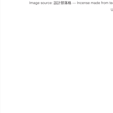
Image source: 設計部落格 — Incense made from tea-b
U