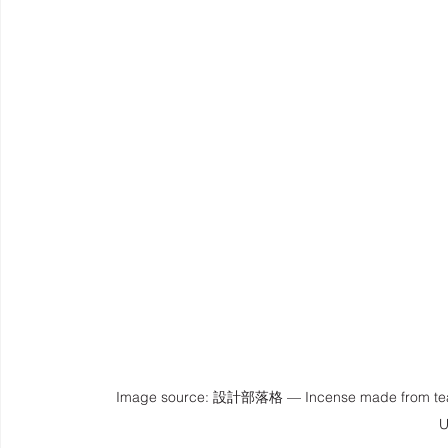
Image source: 設計部落格 — Incense made from tea-b
U