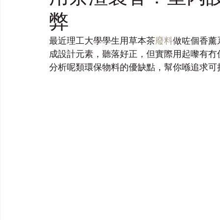
弊
最近理工大學學生用草本茶
廢料
做咗個香薰
成設計元素，聽落好正，但實際用起嚟有冇
分析呢類環保物料的優缺點，幫你喺追求可