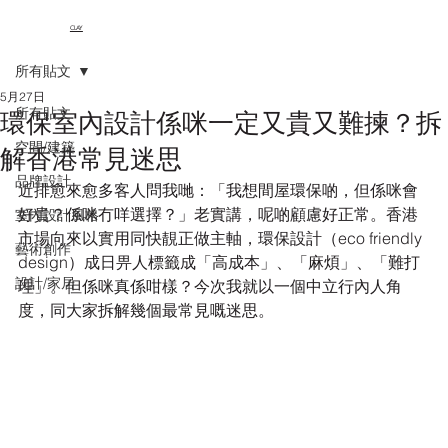
CLAY
所有貼文
5月27日
所有貼文
環保室內設計係咪一定又貴又難揀？拆
空間/建築
解香港常見迷思
品牌設計
近排愈來愈多客人問我哋：「我想間屋環保啲，但係咪會
好貴？係咪冇咩選擇？」老實講，呢啲顧慮好正常。香港
室內設計風格
市場向來以實用同快靚正做主軸，環保設計（eco friendly 
藝術創作
design）成日畀人標籤成「高成本」、「麻煩」、「難打
設計/家居
理」。但係咪真係咁樣？今次我就以一個中立行內人角
度，同大家拆解幾個最常見嘅迷思。