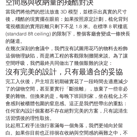
空間感與收納量的殘酷對決
當我們將他們的想法放進 3D 模型，並標示出真實的尺寸
後，殘酷的現實擺在眼前：如果按照原定計劃，梳化背到
電視櫃面的實用距離只剩下不足 1.8 米。在標準 8 呎樓底 
(standard 8ft ceiling) 的限制下，整個客廳會變成一條狹長
的隧道。
在幾次深刻的會議中，我們沒有試圖用花巧的物料去粉飾
這個物理缺陷，而是將工程的客觀限制攤開來談。為了讓
空間呼吸，我們最終共同做出了幾個艱難的決定：
沒有完美的設計，只有最適合的妥協
完工入伙後，戶主坦言初期確實花了一段時間去適應減少
了的儲物空間，甚至要實行「斷捨離」，放棄了一些非必
要的雜物。但換來的是，每晚下班回到家，坐在梳化上不
會感到被櫃體包圍的窒息感。這正是我們想帶出的重點：
任何室內設計個案都不存在絕對完美的方案，只有認清生
活習慣後的理性取捨。
比起用工程手法強行塞滿每一個角落，我們更傾向於留
白。如果你目前也正徘徊在收納與空間感的兩難之中，不