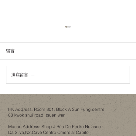
留言
撰寫留言......
舊樓翻新，唔一定係拆咗重練：結構限制
下的設計取捨
HK Address: Room 801, Block A Sun Fung centre,
88 kwok shui road, tsuen wan
Macao Address: Shop J Rua De Pedro Nolasco
Da Silva,N2,Cave Centro Cmercial Capitol