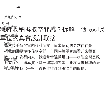
CLAY
所有貼文
5月24日
所有貼文
犧牲收納換取空間感？拆解一個 500 呎
空間/建築
單位的真實設計取捨
品牌設計
每次接手新的室內設計個案，最常聽到的要求往往是：
「我們需要極多儲物空間，但同時希望客廳看起來很寬
室內設計風格
敞。」作為行內人，我通常會選擇坦白——物理空間是絕
藝術創作
對有限的，這本質上是一場零和遊戲。要在香港標準的居
設計/家居
住環境中找出平衡，過程往往伴隨著痛苦的取捨。