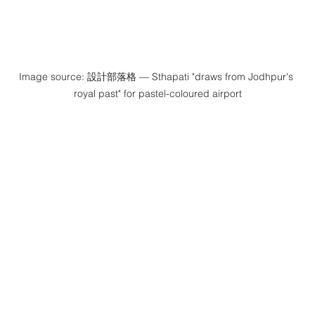
Image source: 設計部落格 — Sthapati "draws from Jodhpur's 
royal past" for pastel-coloured airport