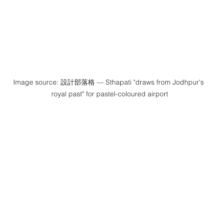
Image source: 設計部落格 — Sthapati "draws from Jodhpur's 
royal past" for pastel-coloured airport