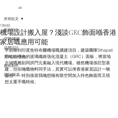
CLAY
所有貼文
7月8日
所有貼文
機場設計搬入屋？淺談GRC飾面喺香港
空間/建築
家居嘅應用可能
品牌設計
早前睇到印度焦特布爾機場嘅擴建項目，建築團隊Sthapati
用咗粉橙色的玻璃纖維強化混凝土（GRC）面板，將當地
室內設計風格
古城嘅雕刻同拱門元素融入現代機場。雖然機場係巨型基
藝術創作
建，但佢哋嘅物料同手法，其實可以俾香港家居設計一啲
設計/家居
靈感——特別係當我哋想喺有限空間加入特色飾面而又唔
想太重手嘅時候。