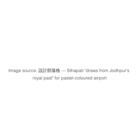
Image source: 設計部落格 — Sthapati "draws from Jodhpur's 
royal past" for pastel-coloured airport