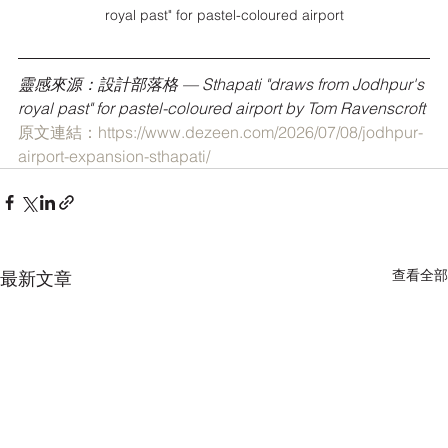
royal past" for pastel-coloured airport
靈感來源：設計部落格 — Sthapati "draws from Jodhpur's 
royal past" for pastel-coloured airport by Tom Ravenscroft
原文連結：https://www.dezeen.com/2026/07/08/jodhpur-
airport-expansion-sthapati/
查看全部
最新文章