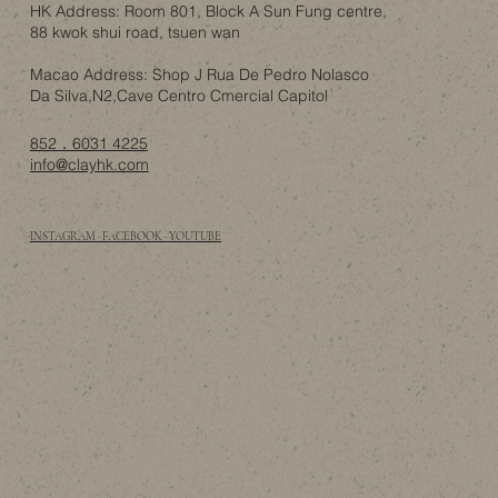
HK Address: Room 801, Block A Sun Fung centre,
88 kwok shui road, tsuen wan
Macao Address: Shop J Rua De Pedro Nolasco
Da Silva,N2,Cave Centro Cmercial Capitol
852．6031 4225
info@clayhk.com
INSTAGRAM · FACEBOOK · YOUTUBE