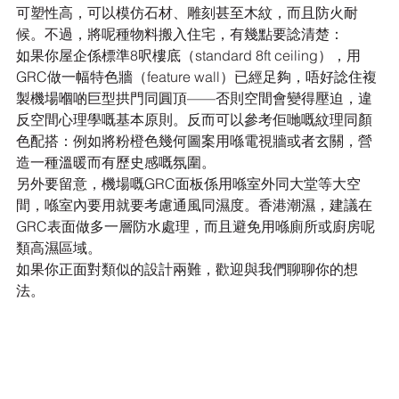
可塑性高，可以模仿石材、雕刻甚至木紋，而且防火耐
候。不過，將呢種物料搬入住宅，有幾點要諗清楚：
如果你屋企係標準8呎樓底（standard 8ft ceiling），用
GRC做一幅特色牆（feature wall）已經足夠，唔好諗住複
製機場嗰啲巨型拱門同圓頂——否則空間會變得壓迫，違
反空間心理學嘅基本原則。反而可以參考佢哋嘅紋理同顏
色配搭：例如將粉橙色幾何圖案用喺電視牆或者玄關，營
造一種溫暖而有歷史感嘅氛圍。
另外要留意，機場嘅GRC面板係用喺室外同大堂等大空
間，喺室內要用就要考慮通風同濕度。香港潮濕，建議在
GRC表面做多一層防水處理，而且避免用喺廁所或廚房呢
類高濕區域。
如果你正面對類似的設計兩難，歡迎與我們聊聊你的想
法。