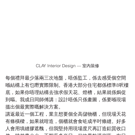
CLAY Interior Design — 室內裝修
每個禮拜最少落兩三次地盤，唔係監工，係去感受個空間
喺結構上有乜嘢實際限制。香港大部分住宅都係標準8呎樓
底，如果你唔理結構去強求假天花、燈槽，結果就係焗促
到嘔。我成日同師傅講：設計唔係只係畫圖，係要喺現場
搵出個最實際嘅解決方案。
講返最近一個工程，業主想要個全高儲物櫃，但現場天花
有條橫樑，如果就咁造，個櫃就會食咗成半吋條縫。好多
人會用填縫膠遮醜，但我堅持用現場度尺再訂造鋁質收口