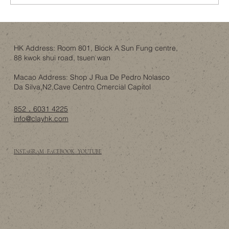
唔使去Idaho！香港樓底8呎都可以有「可開
合屋頂」嘅智慧？
HK Address: Room 801, Block A Sun Fung centre,
88 kwok shui road, tsuen wan
Macao Address: Shop J Rua De Pedro Nolasco
Da Silva,N2,Cave Centro Cmercial Capitol
852．6031 4225
info@clayhk.com
INSTAGRAM · FACEBOOK · YOUTUBE