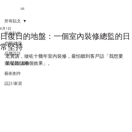
CLAY
所有貼文
6月1日
所有貼文
日復日的地盤：一個室內裝修總監的日
空間/建築
常堅持
品牌設計
老實講，做咗十幾年室內裝修，最怕聽到客戶話「我想要
某某雜誌嗰個效果」。
室內設計風格
藝術創作
設計/家居