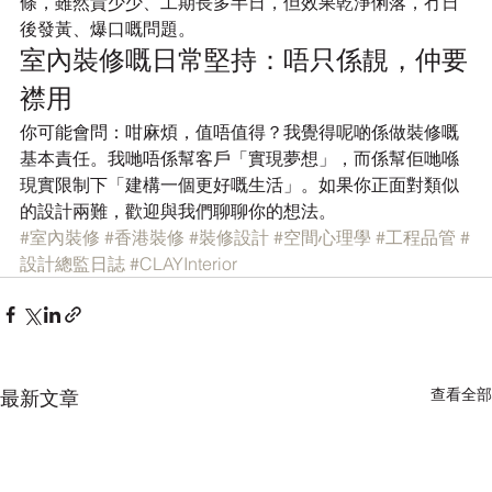
條，雖然貴少少、工期長多半日，但效果乾淨俐落，冇日
後發黃、爆口嘅問題。
室內裝修嘅日常堅持：唔只係靚，仲要
襟用
你可能會問：咁麻煩，值唔值得？我覺得呢啲係做裝修嘅
基本責任。我哋唔係幫客戶「實現夢想」，而係幫佢哋喺
現實限制下「建構一個更好嘅生活」。如果你正面對類似
的設計兩難，歡迎與我們聊聊你的想法。
#室內裝修
#香港裝修
#裝修設計
#空間心理學
#工程品管
#
設計總監日誌
#CLAYInterior
查看全部
最新文章