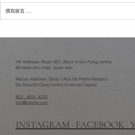
撰寫留言......
舊樓翻新，唔一定係拆咗重
金色內櫳、
練：結構限制下的設計取捨
破壞」：翻
政治騷？
HK Address: Room 801, Block A Sun Fung centre,
88 kwok shui road, tsuen wan
Macao Address: Shop J Rua De Pedro Nolasco
Da Silva,N2,Cave Centro Cmercial Capitol
852．6031 4225
info@clayhk.com
INSTAGRAM · FACEBOOK ·