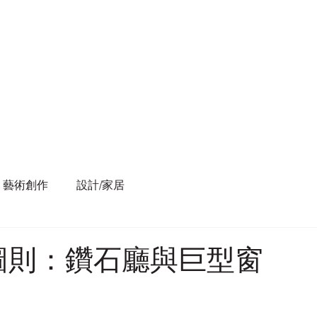
藝術創作
設計/家居
圖則：鑽石廳與巨型窗