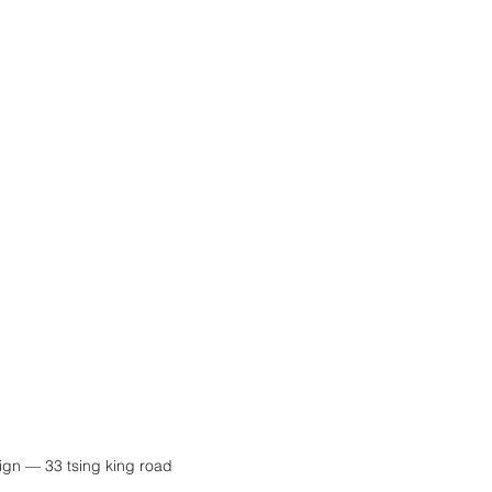
ign — 33 tsing king road