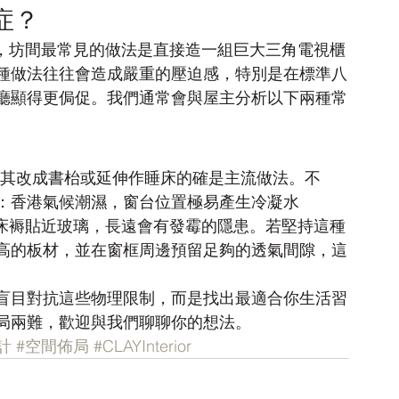
症？
ng room)，坊間最常見的做法是直接造一組巨大三角電視櫃
種做法往往會造成嚴重的壓迫感，特別是在標準八
廳顯得更侷促。我們通常會與屋主分析以下兩種常
w)，將其改成書枱或延伸作睡床的確是主流做法。不
：香港氣候潮濕，窗台位置極易產生冷凝水 
傢俬甚至床褥貼近玻璃，長遠會有發霉的隱患。若堅持這種
高的板材，並在窗框周邊預留足夠的透氣間隙，這
盲目對抗這些物理限制，而是找出最適合你生活習
局兩難，歡迎與我們聊聊你的想法。
計
#空間佈局
#CLAYInterior