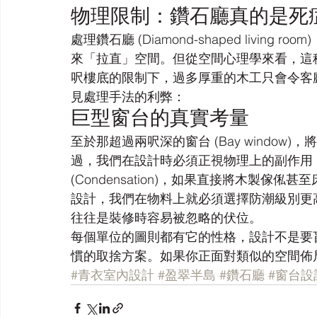
物理限制：鑽石廳真的是死
處理鑽石廳 (Diamond-shaped livi
來「拉直」空間。但從空間心理學來看，這
呎樓底的限制下，過多厚重的木工只會令客
見處理手法的利弊：
巨型窗台的真實考量
至於那超過兩呎深的窗台 (Bay windo
過，我們在設計時必須正視物理上的副作用
(Condensation)，如果直接將木製
設計，我們在物料上就必須選擇防潮級別更
往往是裝修時容易被忽略的伏位。
每個單位的圖則都有它的性格，設計不是要
慣的取捨方案。如果你正面對類似的空間佈
#青衣室內設計
#盈翠半島
#鑽石廳
#窗台設