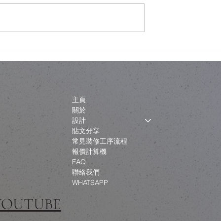
經典建築與「文化
Billy 書櫃改造，最難搞嘅唔
新工程如何不淪為
書櫃，而係一家人嘅共識
主頁
關於
設計
貼文分享
常見裝修工序流程
報價計算機
FAQ
聯絡我們
WHATSAPP
 YOUTUBE