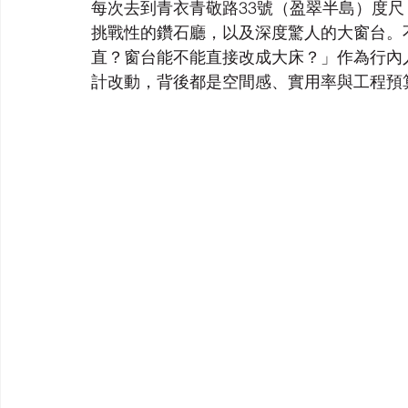
每次去到青衣青敬路33號（盈翠半島）度
挑戰性的鑽石廳，以及深度驚人的大窗台。
直？窗台能不能直接改成大床？」作為行內
計改動，背後都是空間感、實用率與工程預