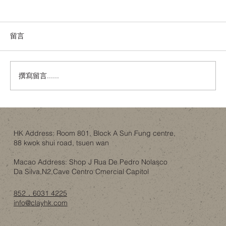
留言
撰寫留言......
舊樓翻新，唔一定係拆咗重練：結構限制
下的設計取捨
HK Address: Room 801, Block A Sun Fung centre,
88 kwok shui road, tsuen wan
Macao Address: Shop J Rua De Pedro Nolasco
Da Silva,N2,Cave Centro Cmercial Capitol
852．6031 4225
info@clayhk.com