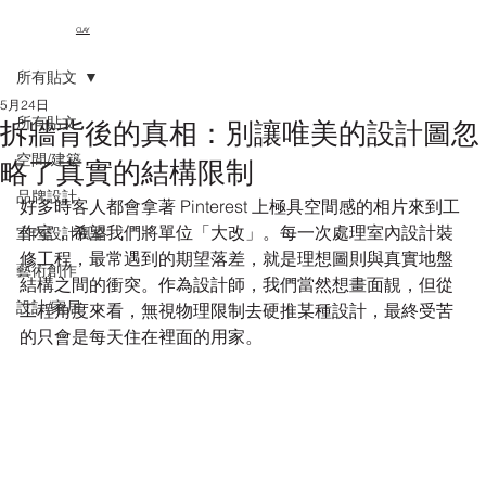
CLAY
所有貼文
5月24日
所有貼文
拆牆背後的真相：別讓唯美的設計圖忽
空間/建築
略了真實的結構限制
品牌設計
好多時客人都會拿著 Pinterest 上極具空間感的相片來到工
作室，希望我們將單位「大改」。每一次處理室內設計裝
室內設計風格
修工程，最常遇到的期望落差，就是理想圖則與真實地盤
藝術創作
結構之間的衝突。作為設計師，我們當然想畫面靚，但從
設計/家居
工程角度來看，無視物理限制去硬推某種設計，最終受苦
的只會是每天住在裡面的用家。