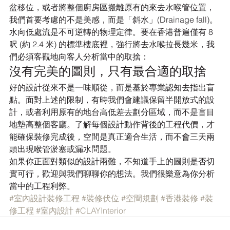
盆移位，或者將整個廚房區搬離原有的來去水喉管位置，
我們首要考慮的不是美感，而是「斜水」(Drainage fall)。
水向低處流是不可逆轉的物理定律。要在香港普遍僅有 8 
呎 (約 2.4 米) 的標準樓底裡，強行將去水喉拉長幾米，我
們必須客觀地向客人分析當中的取捨：
沒有完美的圖則，只有最合適的取捨
好的設計從來不是一味順從，而是基於專業認知去指出盲
點。面對上述的限制，有時我們會建議保留半開放式的設
計，或者利用原有的地台高低差去劃分區域，而不是盲目
地墊高整個客廳。了解每個設計動作背後的工程代價，才
能確保裝修完成後，空間是真正適合生活，而不會三天兩
頭出現喉管淤塞或漏水問題。
如果你正面對類似的設計兩難，不知道手上的圖則是否切
實可行，歡迎與我們聊聊你的想法。我們很樂意為你分析
當中的工程利弊。
#室內設計裝修工程
#裝修伏位
#空間規劃
#香港裝修
#裝
修工程
#室內設計
#CLAYInterior