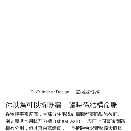
CLAY Interior Design — 室內設計裝修
你以為可以拆嘅牆，隨時係結構命脈
香港樓宇密度高，大部分住宅嘅結構牆都藏喺裝飾後面。
例如新樓常用嘅剪力牆（shear wall），表面上同普通間隔
牆冇分別，但其實內藏鋼筋，一旦拆除會影響整幢大廈嘅