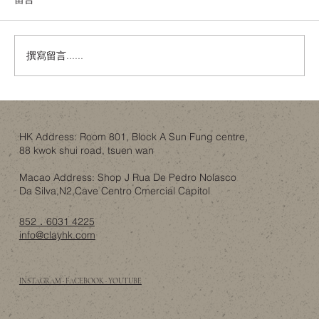
撰寫留言......
唔使去Idaho！香港樓底8呎都可以有「可開
合屋頂」嘅智慧？
HK Address: Room 801, Block A Sun Fung centre,
88 kwok shui road, tsuen wan
Macao Address: Shop J Rua De Pedro Nolasco
Da Silva,N2,Cave Centro Cmercial Capitol
852．6031 4225
info@clayhk.com
INSTAGRAM · FACEBOOK · YOUTUBE