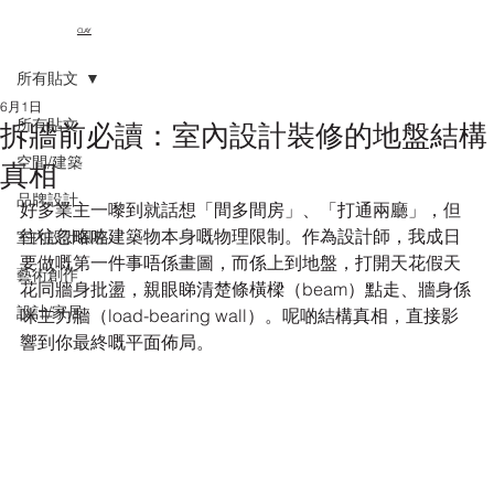
CLAY
所有貼文
6月1日
所有貼文
拆牆前必讀：室內設計裝修的地盤結構
空間/建築
真相
品牌設計
好多業主一嚟到就話想「間多間房」、「打通兩廳」，但
往往忽略咗建築物本身嘅物理限制。作為設計師，我成日
室內設計風格
要做嘅第一件事唔係畫圖，而係上到地盤，打開天花假天
藝術創作
花同牆身批盪，親眼睇清楚條橫樑（beam）點走、牆身係
設計/家居
咪主力牆（load-bearing wall）。呢啲結構真相，直接影
響到你最終嘅平面佈局。