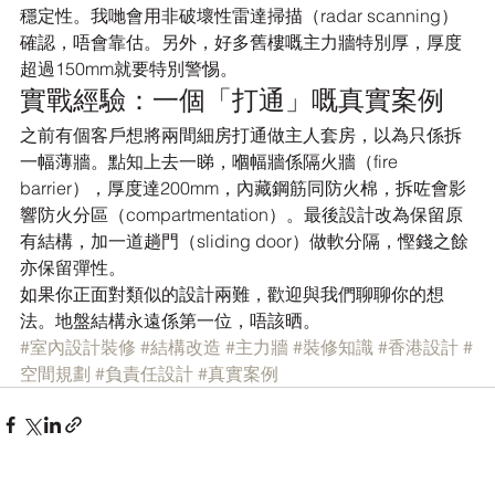
穩定性。我哋會用非破壞性雷達掃描（radar scanning）
確認，唔會靠估。另外，好多舊樓嘅主力牆特別厚，厚度
超過150mm就要特別警惕。
實戰經驗：一個「打通」嘅真實案例
之前有個客戶想將兩間細房打通做主人套房，以為只係拆
一幅薄牆。點知上去一睇，嗰幅牆係隔火牆（fire 
barrier），厚度達200mm，內藏鋼筋同防火棉，拆咗會影
響防火分區（compartmentation）。最後設計改為保留原
有結構，加一道趟門（sliding door）做軟分隔，慳錢之餘
亦保留彈性。
如果你正面對類似的設計兩難，歡迎與我們聊聊你的想
法。地盤結構永遠係第一位，唔該晒。
#室內設計裝修
#結構改造
#主力牆
#裝修知識
#香港設計
#
空間規劃
#負責任設計
#真實案例