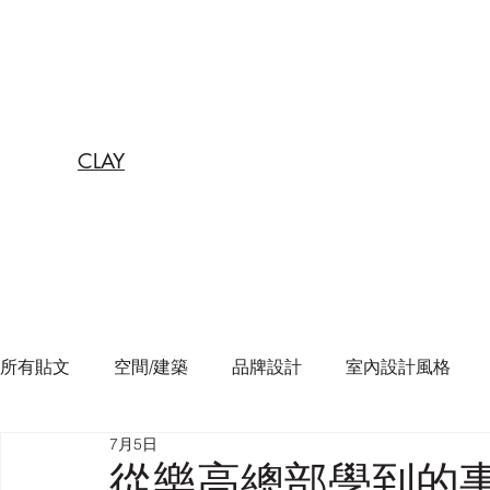
CLAY
所有貼文
空間/建築
品牌設計
室內設計風格
7月5日
從樂高總部學到的