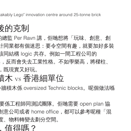
akably Lego" innovation centre around 25‑tonne brick
後的克制
監 Per Ravn 講，佢哋想將「玩味、創意、創
計同業都有個迷思：要令空間有趣，就要加好多裝
結構 logic 共存。例如一間工程公司的 
鋼架，反而會失去工業性格。不如學樂高，將樑柱、
，既現實又好玩。
 vs 香港細單位
，外牆積木係 oversized Technic blocks。呢個做法喺
，主要係工程師同測試團隊。佢哋需要 open plan 協
司或者 home office，都可以參考呢種「混
度、物料轉變去劃分空間。
，值得嗎？