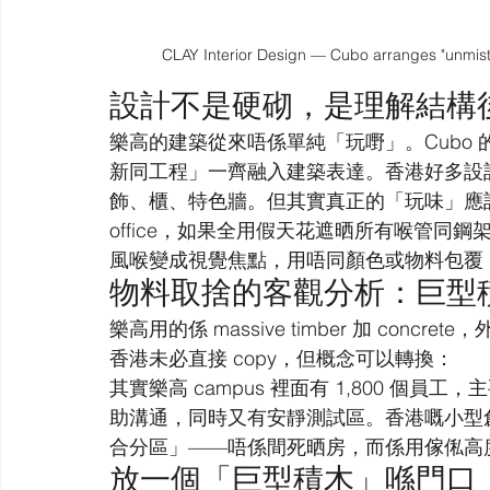
CLAY Interior Design — Cubo arranges "unmist
設計不是硬砌，是理解結構
樂高的建築從來唔係單純「玩嘢」。Cubo 的總
新同工程」一齊融入建築表達。香港好多設
飾、櫃、特色牆。但其實真正的「玩味」應該同
office，如果全用假天花遮晒所有喉管同
風喉變成視覺焦點，用唔同顏色或物料包覆
物料取捨的客觀分析：巨型積木
樂高用的係 massive timber 加 concrete
香港未必直接 copy，但概念可以轉換：
其實樂高 campus 裡面有 1,800 個員工
助溝通，同時又有安靜測試區。香港嘅小型創意公
合分區」——唔係間死晒房，而係用傢俬高
放一個「巨型積木」喺門口