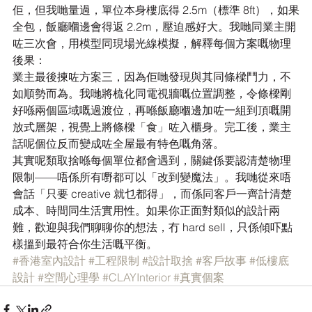
佢，但我哋量過，單位本身樓底得 2.5m（標準 8ft），如果
全包，飯廳嗰邊會得返 2.2m，壓迫感好大。我哋同業主開
咗三次會，用模型同現場光線模擬，解釋每個方案嘅物理
後果：
業主最後揀咗方案三，因為佢哋發現與其同條樑鬥力，不
如順勢而為。我哋將梳化同電視牆嘅位置調整，令條樑剛
好喺兩個區域嘅過渡位，再喺飯廳嗰邊加咗一組到頂嘅開
放式層架，視覺上將條樑「食」咗入櫃身。完工後，業主
話呢個位反而變成咗全屋最有特色嘅角落。
其實呢類取捨喺每個單位都會遇到，關鍵係要認清楚物理
限制——唔係所有嘢都可以「改到變魔法」。我哋從來唔
會話「只要 creative 就乜都得」，而係同客戶一齊計清楚
成本、時間同生活實用性。如果你正面對類似的設計兩
難，歡迎與我們聊聊你的想法，冇 hard sell，只係傾吓點
樣搵到最符合你生活嘅平衡。
#香港室內設計
#工程限制
#設計取捨
#客戶故事
#低樓底
設計
#空間心理學
#CLAYInterior
#真實個案