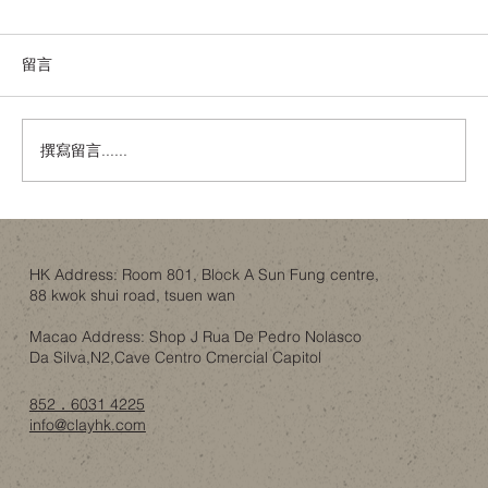
留言
撰寫留言......
舊樓翻新，唔一定係拆咗重練：結構限制
下的設計取捨
HK Address: Room 801, Block A Sun Fung centre,
88 kwok shui road, tsuen wan
Macao Address: Shop J Rua De Pedro Nolasco
Da Silva,N2,Cave Centro Cmercial Capitol
852．6031 4225
info@clayhk.com