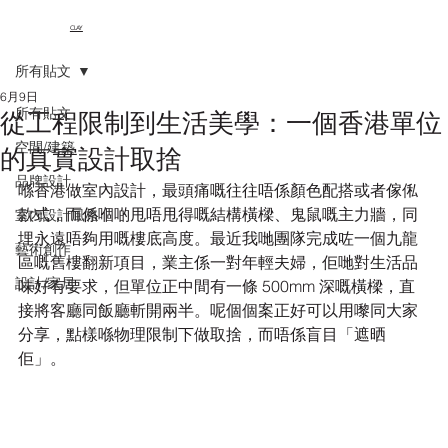
CLAY
所有貼文
6月9日
所有貼文
從工程限制到生活美學：一個香港單位
空間/建築
的真實設計取捨
品牌設計
喺香港做室內設計，最頭痛嘅往往唔係顏色配搭或者傢俬
款式，而係嗰啲甩唔甩得嘅結構橫樑、鬼鼠嘅主力牆，同
室內設計風格
埋永遠唔夠用嘅樓底高度。最近我哋團隊完成咗一個九龍
藝術創作
區嘅舊樓翻新項目，業主係一對年輕夫婦，佢哋對生活品
設計/家居
味好有要求，但單位正中間有一條 500mm 深嘅橫樑，直
接將客廳同飯廳斬開兩半。呢個個案正好可以用嚟同大家
分享，點樣喺物理限制下做取捨，而唔係盲目「遮晒
佢」。