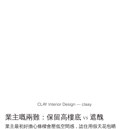
CLAY Interior Design — claay
業主嘅兩難：保留高樓底 vs 遮醜
業主最初好擔心條樑會壓低空間感，諗住用假天花包晒