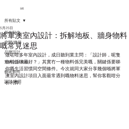
CLAY
所有貼文
5月25日
所有貼文
將軍澳室內設計：拆解地板、牆身物料
空間/建築
嘅常見迷思
品牌設計
做咗咁多年室內設計，成日聽到業主問：「設計師，呢隻
物料係咪最好？」其實冇一種物料係完美嘅，關鍵係要睇
室內設計風格
你嘅生活習慣同空間條件。今次就同大家分享幾個喺將軍
藝術創作
澳室內設計項目入面最常遇到嘅物料迷思，幫你客觀咁分
設計/家居
析利弊。