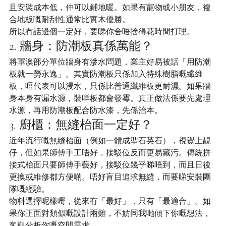
且安裝成本低，仲可以鋪地暖。如果有寵物或小朋友，複
合地板嘅耐刮性通常比實木優勝。
所以冇話邊個一定好，要睇你舍唔捨得花時間打理。
2. 牆身：防潮板真係萬能？
將軍澳部分單位牆身有滲水問題，業主好易被話「用防潮
板就一勞永逸」。其實防潮板只係加入特殊樹脂嘅纖維
板，唔代表可以浸水，只係比普通纖維板更耐濕。如果牆
身本身有漏水源，裝咩板都會發霉。真正做法係要先處理
水源，再用防潮板配合防水漆，先係治本。
3. 廚櫃：無縫枱面一定好？
近年流行嘅無縫枱面（例如一體成型石英石），視覺上靚
仔，但如果師傅手工唔好，接駁位反而更易藏污。傳統拼
接式枱面只要師傅手藝好，接駁位幾乎睇唔到，而且日後
更換或維修都方便啲。唔好盲目追求無縫，而要睇安裝團
隊嘅經驗。
物料選擇呢樣嘢，從來冇「最好」，只有「最適合」。如
果你正面對類似嘅設計兩難，不妨同我哋傾下你嘅想法，
客觀分析你嘅空間需求。