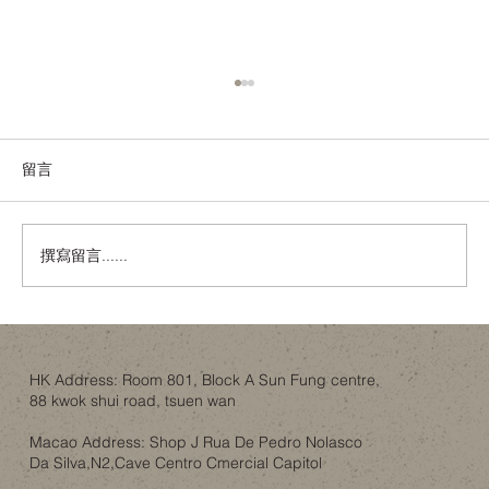
留言
撰寫留言......
人工智能會唔會睇穿你屋企？錯視設計作
為一層誘餌
HK Address: Room 801, Block A Sun Fung centre,
88 kwok shui road, tsuen wan
Macao Address: Shop J Rua De Pedro Nolasco
Da Silva,N2,Cave Centro Cmercial Capitol