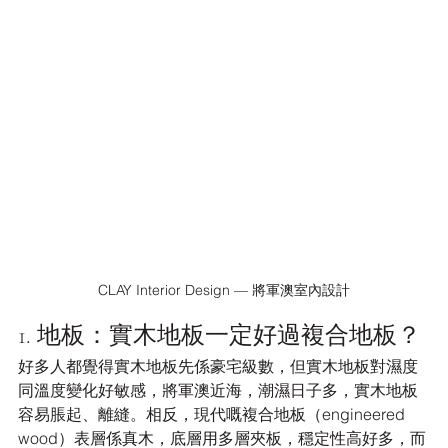
CLAY Interior Design — 將軍澳室內設計
1. 地板：實木地板一定好過複合地板？
好多人都覺得實木地板先係豪宅級數，但實木地板對濕度
同溫度變化好敏感，將軍澳近海，潮濕日子多，實木地板
容易脹起、離縫。相反，現代嘅複合地板（engineered 
wood）表層係真木，底層用多層夾板，穩定性高好多，而