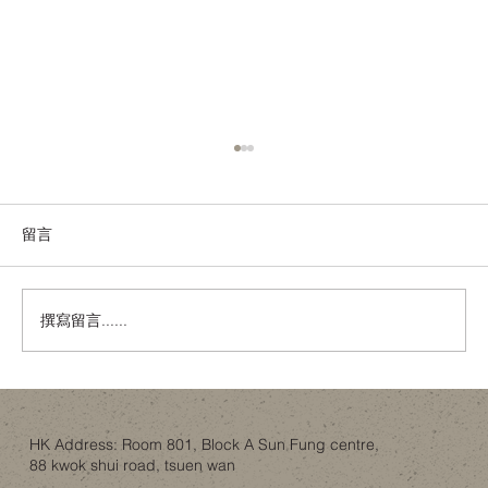
留言
撰寫留言......
唔使去Idaho！香港樓底8呎都可以有「可開
合屋頂」嘅智慧？
HK Address: Room 801, Block A Sun Fung centre,
88 kwok shui road, tsuen wan