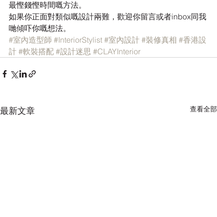
最慳錢慳時間嘅方法。
如果你正面對類似嘅設計兩難，歡迎你留言或者inbox同我
哋傾吓你嘅想法。
#室內造型師
#InteriorStylist
#室內設計
#裝修真相
#香港設
計
#軟裝搭配
#設計迷思
#CLAYInterior
查看全部
最新文章