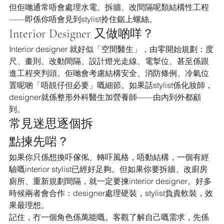
但佢哋通常唔會處理水電、拆牆、改間隔呢類結構性工程
——即係你唔會見到stylist拎住鋸上螺絲。
Interior Designer 又做啲咩？
Interior designer 就好似「空間醫生」，由零開始規劃：度
尺、畫則、改動間隔、設計燈光走線、電掣位、甚至係跟
進工程夾判頭。佢哋會考慮結構安全、消防條例、冷氣位
置呢啲「唔靚仔但必要」嘅細節。如果話stylist係化妝師，
designer就係整形外科醫生加營養師——由內到外都顧
到。
常見迷思逐個拆
點揀先啱？
如果你只係想換吓傢俬、轉吓風格，唔動結構，一個有經
驗嘅interior stylist已經好足夠。但如果你要拆牆、改廚房
廁所、重新規劃間隔，就一定要揀interior designer。好多
時候兩者會合作：designer處理硬裝，stylist負責軟裝，效
果最理想。
記住，冇一個角色係萬能嘅。客觀了解自己嘅需求，先係