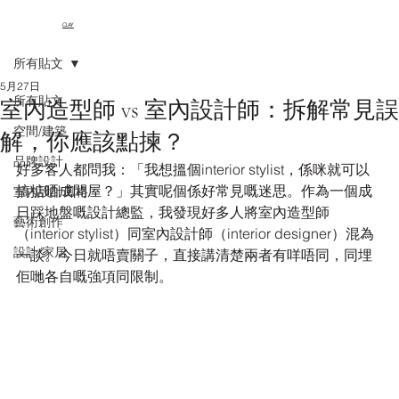
CLAY
所有貼文
5月27日
所有貼文
室內造型師 vs 室內設計師：拆解常見誤
空間/建築
解，你應該點揀？
品牌設計
好多客人都問我：「我想搵個interior stylist，係咪就可以
搞掂晒成間屋？」其實呢個係好常見嘅迷思。作為一個成
室內設計風格
日踩地盤嘅設計總監，我發現好多人將室內造型師
藝術創作
（interior stylist）同室內設計師（interior designer）混為
設計/家居
一談。今日就唔賣關子，直接講清楚兩者有咩唔同，同埋
佢哋各自嘅強項同限制。