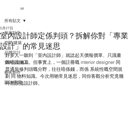
CLAY
所有貼文
5月27日
所有貼文
室內設計師定係判頭？拆解你對「專業
空間/建築
設計」的常見迷思
品牌設計
好多人一聽到「室內設計師」就諗起天價報價單、只識畫
圖唔識施工。但事實上，一個註冊嘅 interior designer 同
室內設計風格
普通裝修判頭嘅分野，往往唔係錢，而係 系統性嘅空間規
藝術創作
劃 同 物料知識。今次用啲常見迷思，同你客觀分析究竟幾
設計/家居
時應該搵設計師。