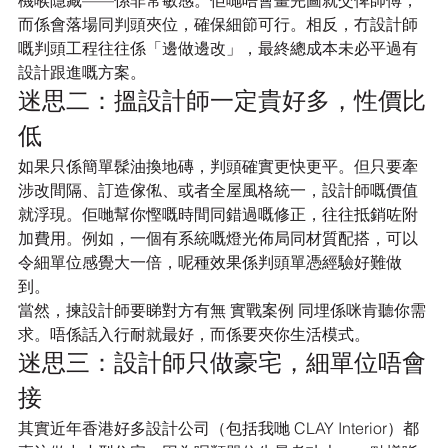
機喉隱藏——係非常敏感。佢哋唔會畫完圖就交俾師傅，
而係會落場同判頭夾位，確保細節可行。相反，冇設計師
嘅判頭工程往往係「邊做邊改」，最終總成本未必平過有
設計跟進嘅方案。
迷思二：搵設計師一定貴好多，性價比
低
如果只係簡單髹油換地磚，判頭確實更快更平。但只要牽
涉改間隔、訂造傢俬、或者全屋風格統一，設計師嘅價值
就浮現。佢哋幫你慳嘅時間同錯過嘅修正，往往抵銷咗附
加費用。例如，一個有系統嘅燈光佈局同材質配搭，可以
令細單位感覺大一倍，呢種效果係判頭單憑經驗好難做
到。
當然，揀設計師要睇對方有無 實戰案例 同埋係咪肯聽你需
求。唔係話入行耐就最好，而係要夾你生活模式。
迷思三：設計師只做豪宅，細單位唔會
接
其實近年香港好多設計公司（包括我哋 CLAY Interior）都