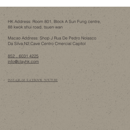
人工智能會唔會睇穿你屋企？錯視設計作
為一層誘餌
HK Address: Room 801, Block A Sun Fung centre,
88 kwok shui road, tsuen wan
Macao Address: Shop J Rua De Pedro Nolasco
Da Silva,N2,Cave Centro Cmercial Capitol
852．6031 4225
info@clayhk.com
INSTAGRAM · FACEBOOK · YOUTUBE