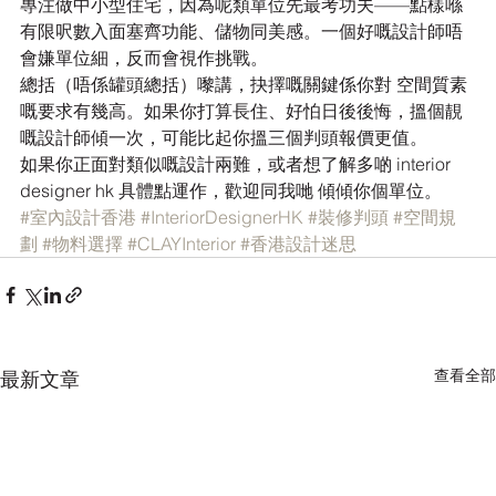
專注做中小型住宅，因為呢類單位先最考功夫——點樣喺
有限呎數入面塞齊功能、儲物同美感。一個好嘅設計師唔
會嫌單位細，反而會視作挑戰。
總括（唔係罐頭總括）嚟講，抉擇嘅關鍵係你對 空間質素 
嘅要求有幾高。如果你打算長住、好怕日後後悔，搵個靚
嘅設計師傾一次，可能比起你搵三個判頭報價更值。
如果你正面對類似嘅設計兩難，或者想了解多啲 interior 
designer hk 具體點運作，歡迎同我哋 傾傾你個單位。
#室內設計香港
#InteriorDesignerHK
#裝修判頭
#空間規
劃
#物料選擇
#CLAYInterior
#香港設計迷思
查看全部
最新文章