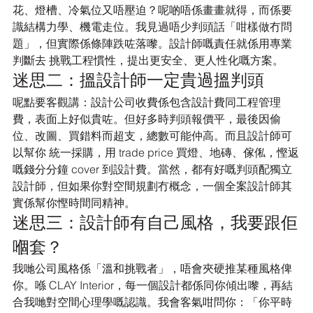
花、燈槽、冷氣位又唔壓迫？呢啲唔係畫畫就得，而係要
識結構力學、機電走位。我見過唔少判頭話「咁樣做冇問
題」，但實際係條陣跌咗落嚟。設計師嘅責任就係用專業
判斷去 挑戰工程慣性，提出更安全、更人性化嘅方案。
迷思二：搵設計師一定貴過搵判頭
呢點要客觀講：設計公司收費係包含設計費同工程管理
費，表面上好似貴咗。但好多時判頭報價平，最後因偷
位、改圖、買錯料而超支，總數可能仲高。而且設計師可
以幫你 統一採購，用 trade price 買燈、地磚、傢俬，慳返
嘅錢分分鐘 cover 到設計費。當然，都有好嘅判頭配獨立
設計師，但如果你對空間規劃冇概念，一個全案設計師其
實係幫你慳時間同精神。
迷思三：設計師有自己風格，我要跟佢
嗰套？
我哋公司風格係「溫和挑戰者」，唔會夾硬推某種風格俾
你。喺 CLAY Interior，每一個設計都係同你傾出嚟，再結
合我哋對空間心理學嘅認識。我會客氣咁問你：「你平時