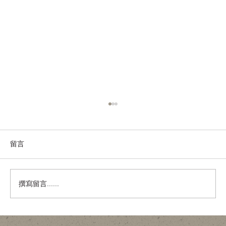
留言
撰寫留言......
舊樓翻新，唔一定係拆咗重練：結構限制