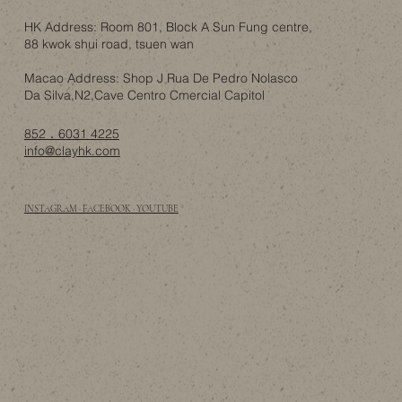
下的設計取捨
HK Address: Room 801, Block A Sun Fung centre,
88 kwok shui road, tsuen wan
Macao Address: Shop J Rua De Pedro Nolasco
Da Silva,N2,Cave Centro Cmercial Capitol
852．6031 4225
info@clayhk.com
INSTAGRAM · FACEBOOK · YOUTUBE