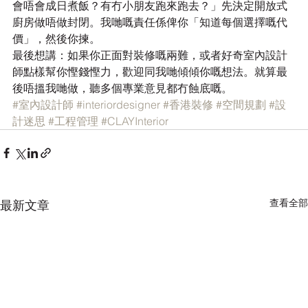
會唔會成日煮飯？有冇小朋友跑來跑去？」先決定開放式
廚房做唔做封閉。我哋嘅責任係俾你「知道每個選擇嘅代
價」，然後你揀。
最後想講：如果你正面對裝修嘅兩難，或者好奇室內設計
師點樣幫你慳錢慳力，歡迎同我哋傾傾你嘅想法。就算最
後唔搵我哋做，聽多個專業意見都冇蝕底嘅。
#室內設計師
#interiordesigner
#香港裝修
#空間規劃
#設
計迷思
#工程管理
#CLAYInterior
查看全部
最新文章