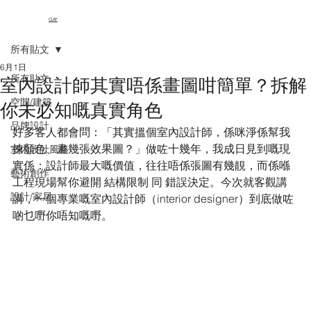
CLAY
所有貼文
6月1日
所有貼文
室內設計師其實唔係畫圖咁簡單？拆解
空間/建築
你未必知嘅真實角色
品牌設計
好多客人都會問：「其實搵個室內設計師，係咪淨係幫我
揀顏色、畫幾張效果圖？」做咗十幾年，我成日見到嘅現
室內設計風格
實係：設計師最大嘅價值，往往唔係張圖有幾靚，而係喺
藝術創作
工程現場幫你避開 結構限制 同 錯誤決定。今次就客觀講
設計/家居
講，一個專業嘅室內設計師（interior designer）到底做咗
啲乜嘢你唔知嘅嘢。