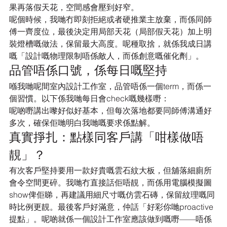
果再落假天花，空間感會壓到好窄。
呢個時候，我哋冇即刻拒絕或者硬推業主放棄，而係同師
傅一齊度位，最後決定用局部天花（局部假天花）加上明
裝燈槽嘅做法，保留最大高度。呢種取捨，就係我成日講
嘅「設計嘅物理限制唔係敵人，而係創意嘅催化劑」。
品管唔係口號，係每日嘅堅持
喺我哋呢間室內設計工作室，品管唔係一個term，而係一
個習慣。以下係我哋每日會check嘅幾樣嘢：
呢啲嘢講出嚟好似好基本，但每次落地都要同師傅溝通好
多次，確保佢哋明白我哋嘅要求係點解。
真實掙扎：點樣同客戶講「咁樣做唔
靚」？
有次客戶堅持要用一款好貴嘅雲石紋大板，但舖落細廁所
會令空間更碎。我哋冇直接話佢唔靚，而係用電腦模擬圖
show俾佢睇，再建議用細尺寸嘅仿雲石磚，保留紋理嘅同
時比例更靚。最後客戶好滿意，仲話「好彩你哋proactive
提點」。呢啲就係一個設計工作室應該做到嘅嘢——唔係