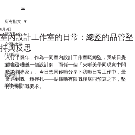
CLAY
所有貼文
6月9日
所有貼文
室內設計工作室的日常：總監的品管堅
空間/建築
持與反思
品牌設計
入行十幾年，作為一間室內設計工作室嘅總監，我成日覺
得自己唔係一個設計師，而係一個「夾喺美學同現實中間
室內設計風格
嘅談判專家」。今日想同你哋分享下我哋日常工作中，最
藝術創作
常遇到嘅一種掙扎——點樣喺有限嘅樓底同預算之下，堅
設計/家居
持對細節嘅要求。