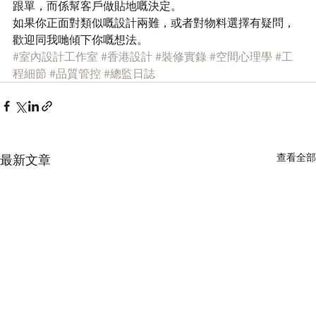
跟單，而係幫客戶做貼地嘅決定。
如果你正面對類似嘅設計兩難，或者對物料選擇有疑問，
歡迎同我哋傾下你嘅想法。
#室內設計工作室
#香港設計
#裝修實錄
#空間心理學
#工
程細節
#品質管控
#總監日誌
查看全部
最新文章