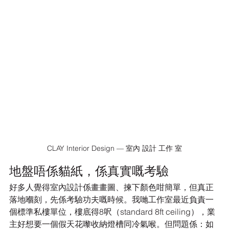
CLAY Interior Design — 室內 設計 工作 室
地盤唔係貓紙，係真實嘅考驗
好多人覺得室內設計係畫畫圖、揀下顏色咁簡單，但真正
落地嗰刻，先係考驗功夫嘅時候。我哋工作室最近負責一
個標準私樓單位，樓底得8呎（standard 8ft ceiling），業
主好想要一個假天花嚟收納燈槽同冷氣喉。但問題係：如