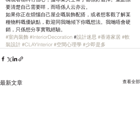
要清楚自己需要咩，而唔係人云亦云。
如果你正在煩惱自己屋企嘅裝飾配搭，或者想客觀了解某
種物料嘅優缺點，歡迎同我哋傾下你嘅想法。我哋唔會硬
銷，只係想分享實戰經驗。
#室內裝飾
#InteriorDecoration
 #
設計迷思
#香港家居
#軟
裝設計
#CLAYInterior
#空間心理學
#少即是多
查看全部
最新文章