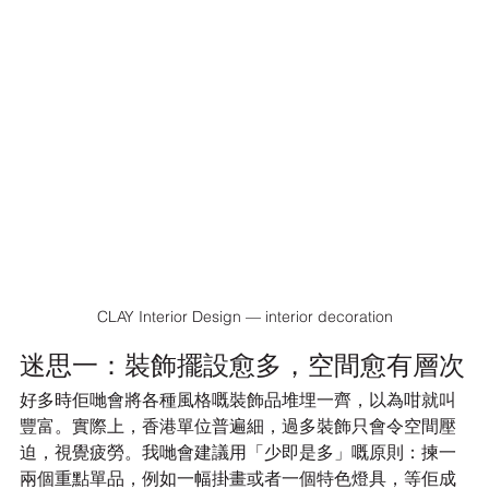
CLAY Interior Design — interior decoration
迷思一：裝飾擺設愈多，空間愈有層次
好多時佢哋會將各種風格嘅裝飾品堆埋一齊，以為咁就叫
豐富。實際上，香港單位普遍細，過多裝飾只會令空間壓
迫，視覺疲勞。我哋會建議用「少即是多」嘅原則：揀一
兩個重點單品，例如一幅掛畫或者一個特色燈具，等佢成