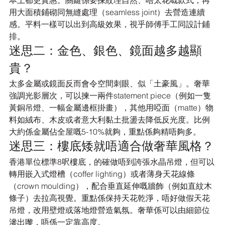
本上都更實惠。關鍵係要揀紋理自然、唔太花嘅款式，再
用大面積鋪砌同無縫處理（seamless joint）去營造連續
感。平料一樣可以出到高級效果，視乎師傅手工同設計鋪
排。
迷思二：金色、銀色、鏡面越多越顯
貴？
太多金屬或鏡面反而會令空間刺眼、似「土豪風」。奢華
強調光影層次，可以揀一兩件statement piece（例如一隻
黃銅吊燈、一幅金屬邊框掛畫），其他用啞面（matte）物
料如絨布、木皮或者意大利黏土批盪去降低反光度。比例
大約係金屬佔全屋嘅5-10%就夠，重點係夠精唔夠多。
迷思三：樓底矮就唔適合做奢華風格？
香港單位標準8呎樓底，的確做唔到誇張水晶吊燈，但可以
轉用嵌入式燈槽（coffer lighting）或者薄身天花線條
（crown moulding），配合垂直延伸嘅牆飾（例如直紋木
條子）去拉高視覺。重點係保持天花乾淨，唔好做假天花
吊燈，改用壁燈或落地燈營造氣氛。奢華係可以由細節位
滲出嚟，唔係一定靠高度。