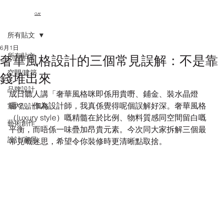
CLAY
所有貼文
6月1日
所有貼文
奢華風格設計的三個常見誤解：不是靠
空間/建築
錢堆出來
品牌設計
成日聽人講「奢華風格咪即係用貴嘢、鋪金、裝水晶燈
囉？」作為設計師，我真係覺得呢個誤解好深。奢華風格
室內設計風格
（luxury style）嘅精髓在於比例、物料質感同空間留白嘅
藝術創作
平衡，而唔係一味疊加昂貴元素。今次同大家拆解三個最
設計/家居
常見嘅迷思，希望令你裝修時更清晰點取捨。