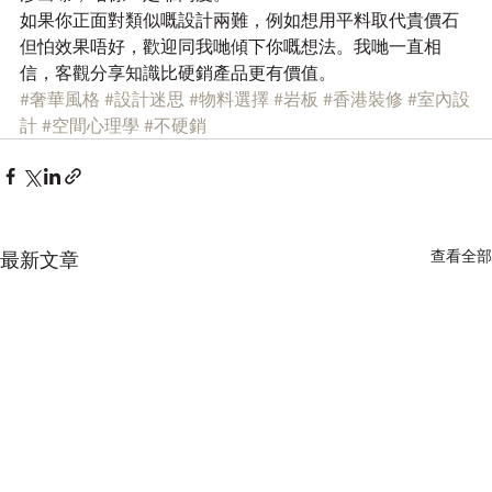
如果你正面對類似嘅設計兩難，例如想用平料取代貴價石
但怕效果唔好，歡迎同我哋傾下你嘅想法。我哋一直相
信，客觀分享知識比硬銷產品更有價值。
#奢華風格
#設計迷思
#物料選擇
#岩板
#香港裝修
#室內設
計
#空間心理學
#不硬銷
查看全部
最新文章