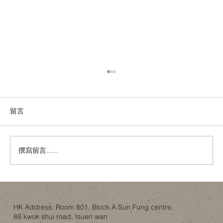
留言
撰寫留言......
唔使去Idaho！香港樓底8呎都可以有「可開
合屋頂」嘅智慧？
HK Address: Room 801, Block A Sun Fung centre,
88 kwok shui road, tsuen wan