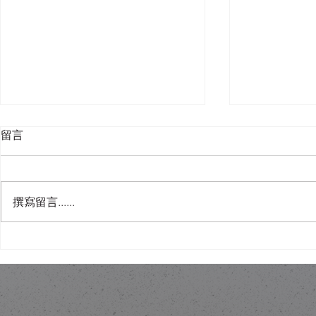
留言
撰寫留言......
舊樓翻新，唔一定係拆咗重
金色內櫳、
練：結構限制下的設計取捨
破壞」：翻
政治騷？