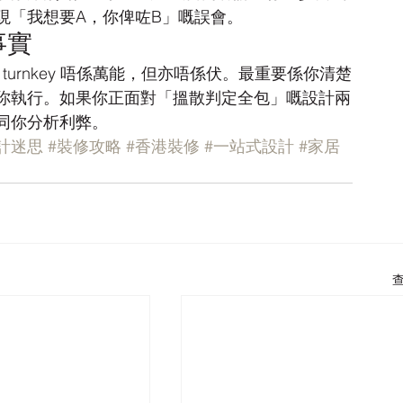
現「我想要A，你俾咗B」嘅誤會。
事實
turnkey 唔係萬能，但亦唔係伏。最重要係你清楚
你執行。如果你正面對「搵散判定全包」嘅設計兩
同你分析利弊。
計迷思
#裝修攻略
#香港裝修
#一站式設計
#家居