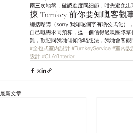
兩三次地盤，確認進度同細節，咁先避免出
揀 Turnkey 前你要知嘅客觀
總括嚟講（sorry 我知呢個字有啲公式化），
自己嘅需求同預算，搵一個信得過嘅團隊幫
難，歡迎同我哋傾傾你嘅想法，我哋會客觀
#全包式室內設計
#TurnkeyService
#室內設
設計
#CLAYInterior
最新文章