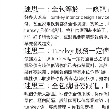
迷思一：全包等於「一條龍
好多人以為「turnkey interior desi
修、甚至家電軟裝都會全部搞掂。實際上，
turnkey 只係包設計、物料供應同基本
門）好多時會另計。重點係要睇清楚報價單
單先發現超支。
迷思二：Turnkey 服務一
價錢方面，揀 turnkey 唔一定貴過自
批發價有時仲低過你自己去街舖買料。當然
裝修零認識，判頭報價隨時有水位你睇唔到，出
嘅性價比取決於你肯唔肯花時間格價；如果你時
迷思三：全包就唔使跟進，
呢個係最大誤區。即使係全包服務，你作為
掣位、櫃內間隔。設計師可以俾專業建議，
turnkey 係「專業管理 + 你嘅決定權