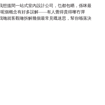
我想搵間一站式室內設計公司，乜都包晒，係咪最
y」呢個概念有好多誤解——有人覺得貴得嚟冇彈
我哋就客觀噉拆解幾個最常見嘅迷思，幫你喺落決